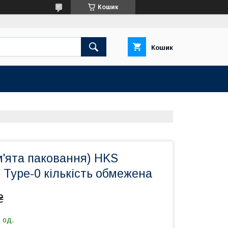
Кошик
Кошик
м'ята паковання) HKS
Type-0 кількість обмежена
₴
 од.