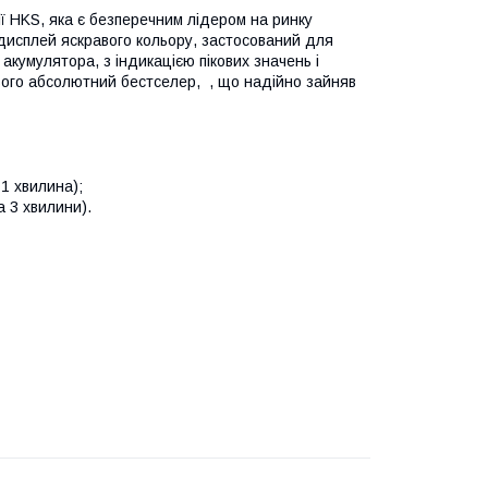
ї HKS, яка є безперечним лідером на ринку
 дисплей яскравого кольору, застосований для
акумулятора, з індикацією пікових значень і
ього абсолютний бестселер, , що надійно зайняв
1 хвилина);
 3 хвилини).