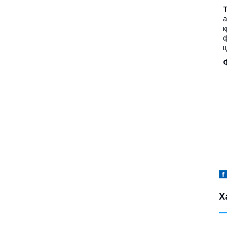
T
а
к
ф
ц
Х