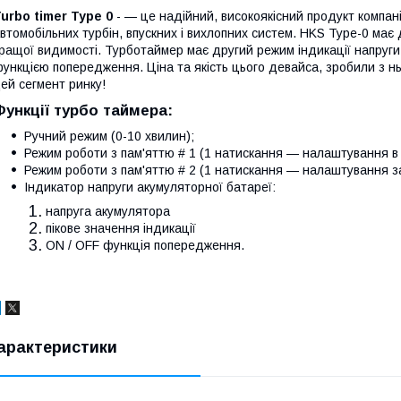
urbo timer Type 0
- — це надійний, високоякісний продукт компані
втомобільних турбін, впускних і вихлопних систем. HKS Type-0 має
ращої видимості. Турботаймер має другий режим індикації напруги 
ункцією попередження. Ціна та якість цього девайса, зробили з н
ей сегмент ринку!
Функції турбо таймера:
Ручний режим (0-10 хвилин);
Режим роботи з пам'яттю # 1 (1 натискання — налаштування в 
Режим роботи з пам'яттю # 2 (1 натискання — налаштування за
Індикатор напруги акумуляторної батареї:
напруга акумулятора
пікове значення індикації
ON / OFF функція попередження.
арактеристики