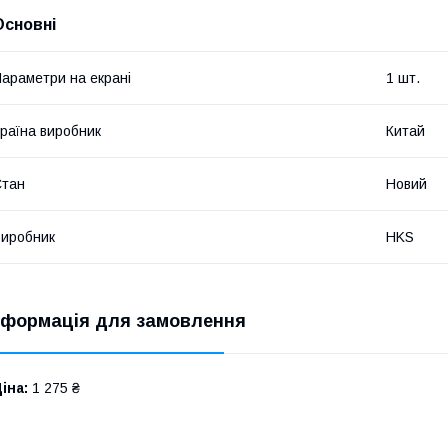
Основні
араметри на екрані
1 шт.
раїна виробник
Китай
Стан
Новий
иробник
HKS
нформація для замовлення
іна:
1 275 ₴