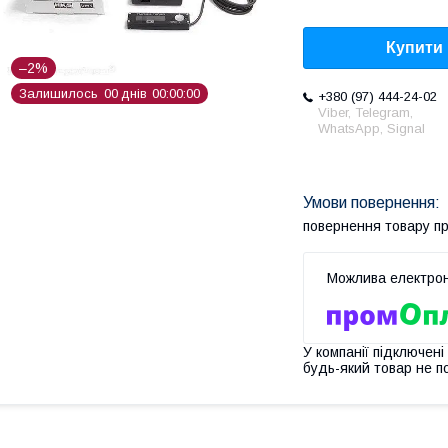
Купити
–2%
Залишилось
0
0
днів
0
0
0
0
0
0
+380 (97) 444-24-02
Viber, Telegram,
WhatsApp, Signal
повернення товару п
У компанії підключені
будь-який товар не п