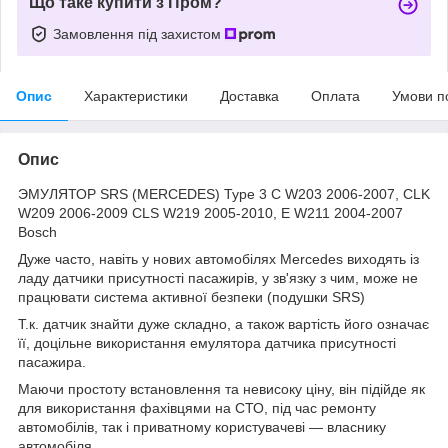
Що таке купити з Пром?
Замовлення під захистом
Опис
Характеристики
Доставка
Оплата
Умови п
Опис
ЭМУЛЯТОР SRS (MERCEDES) Type 3 C W203 2006-2007, CLK
W209 2006-2009 CLS W219 2005-2010, E W211 2004-2007
Bosch
Дуже часто, навіть у нових автомобілях Mercedes виходять із
ладу датчики присутності пасажирів, у зв'язку з чим, може не
працювати система активної безпеки (подушки SRS)
Т.к. датчик знайти дуже складно, а також вартість його означає
її, доцільне використання емулятора датчика присутності
пасажира.
Маючи простоту встановлення та невисоку ціну, він підійде як
для використання фахівцями на СТО, під час ремонту
автомобілів, так і приватному користувачеві — власнику
автомобіля.