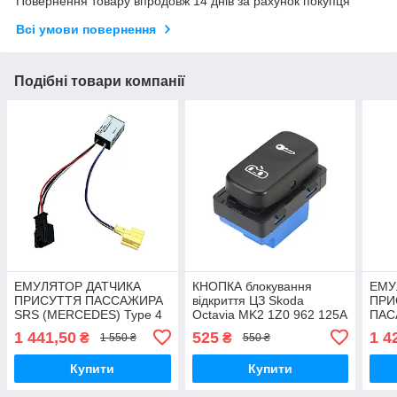
Повернення товару впродовж 14 днів за рахунок покупця
Всі умови повернення
Подібні товари компанії
ЕМУЛЯТОР ДАТЧИКА
КНОПКА блокування
ЕМУ
ПРИСУТТЯ ПАССАЖИРА
відкриття ЦЗ Skoda
ПРИ
SRS (MERCEDES) Type 4
Octavia MK2 1Z0 962 125A
ПАС
New CLC W209 2006-
/1ZD 962 125A Yeti 2004-
Type
1 441,50
525
1 4
₴
₴
1 550 ₴
550 ₴
2009, C W203 2005-2007
2013
Купити
Купити