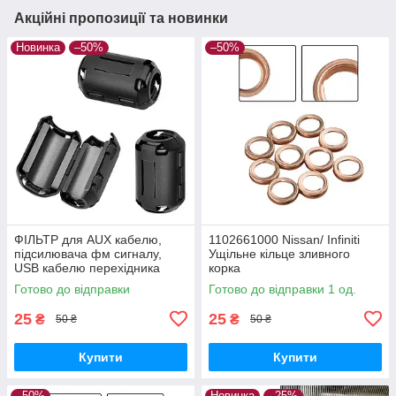
Акційні пропозиції та новинки
Новинка
–50%
–50%
ФІЛЬТР для AUX кабелю,
1102661000 Nissan/ Infiniti
підсилювача фм сигналу,
Ущільне кільце зливного
USB кабелю перехідника
корка
Готово до відправки
Готово до відправки 1 од.
25
25
₴
₴
50 ₴
50 ₴
Купити
Купити
–50%
Новинка
–25%