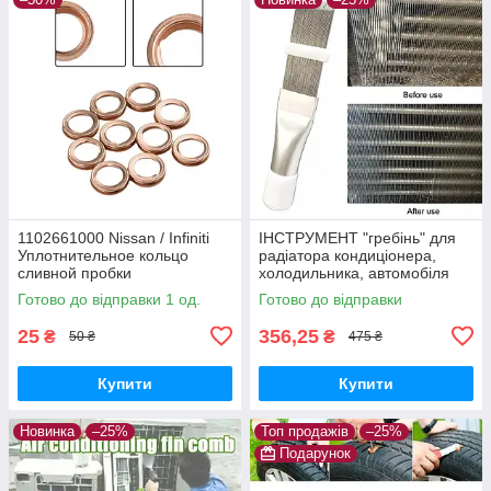
1102661000 Nissan / Infiniti
ІНСТРУМЕНТ "гребінь" для
Уплотнительное кольцо
радіатора кондиціонера,
сливной пробки
холодильника, автомобіля
(очищення, ремонт)
Готово до відправки 1 од.
Готово до відправки
25
356,25
₴
₴
50 ₴
475 ₴
Купити
Купити
Новинка
–25%
Топ продажів
–25%
Подарунок