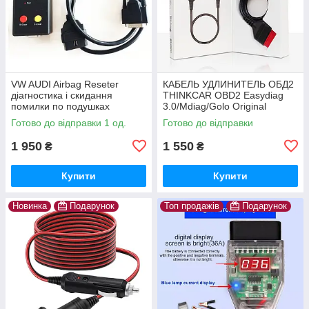
VW AUDI Airbag Reseter
КАБЕЛЬ УДЛИНИТЕЛЬ ОБД2
діагностика і скидання
THINKCAR OBD2 Easydiag
помилки по подушках
3.0/Mdiag/Golo Original
безпеки
THINKDIAG
Готово до відправки 1 од.
Готово до відправки
1 950
1 550
₴
₴
Купити
Купити
Новинка
Подарунок
Топ продажів
Подарунок