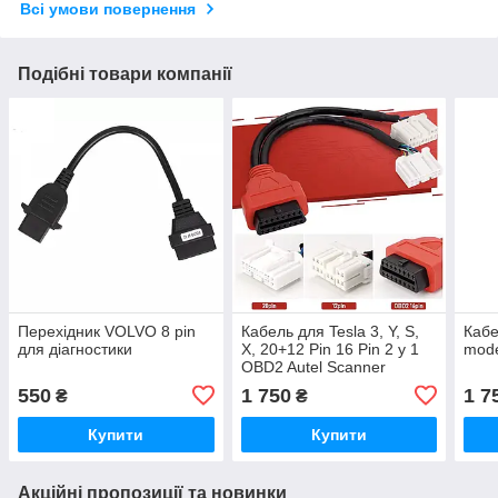
Всі умови повернення
Подібні товари компанії
Перехідник VOLVO 8 pin
Кабель для Tesla 3, Y, S,
Кабе
для діагностики
X, 20+12 Pin 16 Pin 2 у 1
mode
OBD2 Autel Scanner
MaxiSys Ultra Elite
550
1 750
1 7
₴
₴
Купити
Купити
Акційні пропозиції та новинки