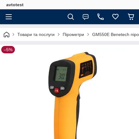
avtotest
Товари та послуги
Пірометри
GM550Е Benetech піро
–5%