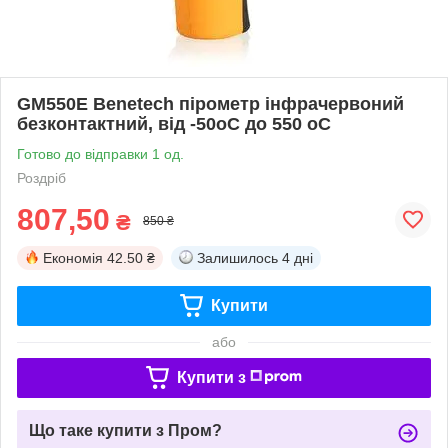
GM550Е Benetech пірометр інфрачервоний
безконтактний, від -50oC до 550 oC
Готово до відправки 1 од.
Роздріб
807,50
₴
850 ₴
Економія
42.50 ₴
Залишилось
4 дні
Купити
або
Купити з
Що таке купити з Пром?