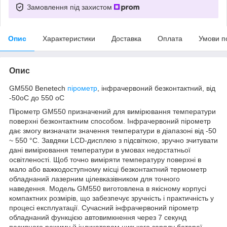
Замовлення під захистом
Опис
Характеристики
Доставка
Оплата
Умови п
Опис
GM550 Benetech
пірометр
, інфрачервоний безконтактний, від
-50oC до 550 oC
Пірометр GM550 призначений для вимірювання температури
поверхні безконтактним способом. Інфрачервоний пірометр
дає змогу визначати значення температури в діапазоні від -50
~ 550 °C. Завдяки LCD-дисплею з підсвіткою, зручно зчитувати
дані вимірювання температури в умовах недостатньої
освітленості. Щоб точно виміряти температуру поверхні в
мало або важкодоступному місці безконтактний термометр
обладнаний лазерним цілевказівником для точного
наведення. Модель GM550 виготовлена в якісному корпусі
компактних розмірів, що забезпечує зручність і практичність у
процесі експлуатації. Сучасний інфрачервоний пірометр
обладнаний функцією автовимкнення через 7 секунд
пасивного режиму й індикатором низького заряду батареї.