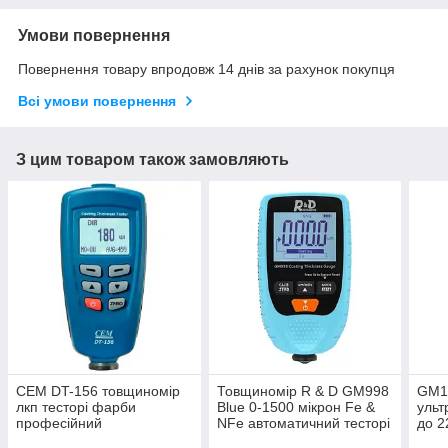
Умови повернення
Повернення товару впродовж 14 днів за рахунок покупця
Всі умови повернення
З цим товаром також замовляють
CEM DT-156 товщиномір
Товщиномір R & D GM998
GM1
лкп тесторі фарби
Blue 0-1500 мікрон Fe &
ульт
професійний
NFe автоматичний тесторі
до 2
фарби автомобільний