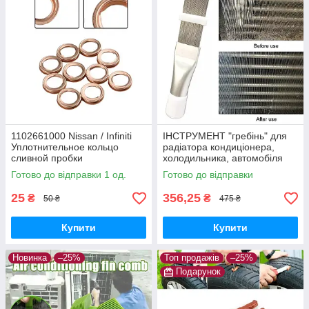
1102661000 Nissan / Infiniti
ІНСТРУМЕНТ "гребінь" для
Уплотнительное кольцо
радіатора кондиціонера,
сливной пробки
холодильника, автомобіля
(очищення, ремонт)
Готово до відправки 1 од.
Готово до відправки
25
356,25
₴
₴
50 ₴
475 ₴
Купити
Купити
Новинка
–25%
Топ продажів
–25%
Подарунок