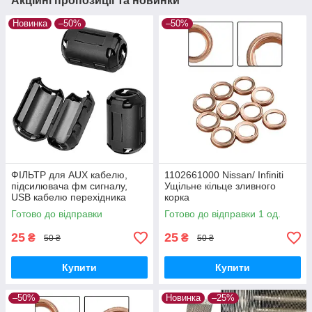
Акційні пропозиції та новинки
Новинка
–50%
–50%
ФІЛЬТР для AUX кабелю,
1102661000 Nissan/ Infiniti
підсилювача фм сигналу,
Ущільне кільце зливного
USB кабелю перехідника
корка
Готово до відправки
Готово до відправки 1 од.
25
25
₴
₴
50 ₴
50 ₴
Купити
Купити
–50%
Новинка
–25%