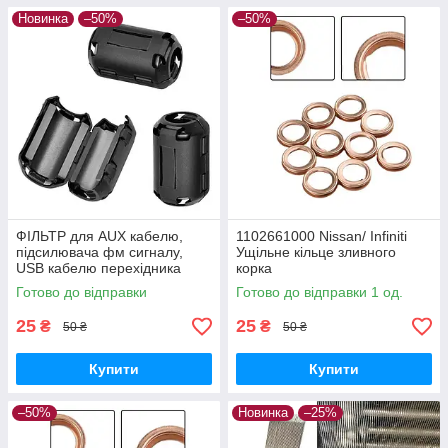
Новинка
–50%
–50%
ФІЛЬТР для AUX кабелю,
1102661000 Nissan/ Infiniti
підсилювача фм сигналу,
Ущільне кільце зливного
USB кабелю перехідника
корка
Готово до відправки
Готово до відправки 1 од.
25
25
₴
₴
50 ₴
50 ₴
Купити
Купити
–50%
Новинка
–25%