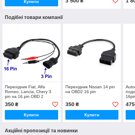
3 500
1 8
₴
Купити
Подібні товари компанії
Перехідник Fiat, Alfa
Перехідник Nissan 14 pin
Auto
Romeo, Lancia, Chery 3
на OBD2 16 pin
подо
pin на 16 pin OBD 2
16pi
350
350
475
₴
₴
Купити
Купити
Акційні пропозиції та новинки