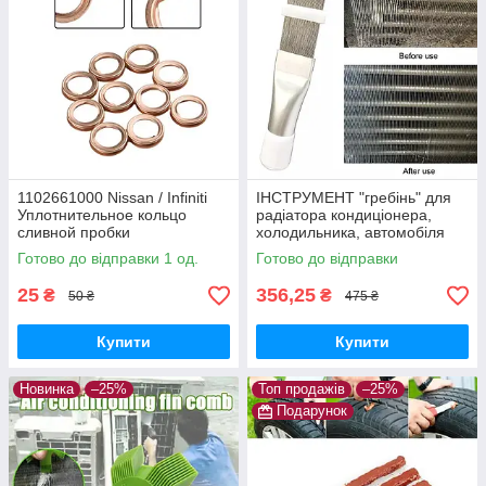
1102661000 Nissan / Infiniti
ІНСТРУМЕНТ "гребінь" для
Уплотнительное кольцо
радіатора кондиціонера,
сливной пробки
холодильника, автомобіля
(очищення, ремонт)
Готово до відправки 1 од.
Готово до відправки
25
356,25
₴
₴
50 ₴
475 ₴
Купити
Купити
Новинка
–25%
Топ продажів
–25%
Подарунок