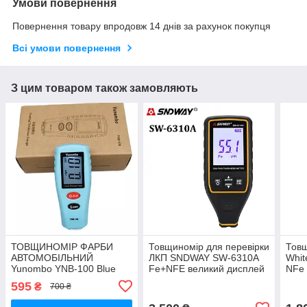
Умови повернення
Повернення товару впродовж 14 днів за рахунок покупця
Всі умови повернення
З цим товаром також замовляють
ТОВЩИНОМІР ФАРБИ
Товщиномір для перевірки
Тов
АВТОМОБІЛЬНИЙ
ЛКП SNDWAY SW-6310A
Whit
Yunombo YNB-100 Blue
Fe+NFE великий дисплей
NFe 
підсвітка, не потребує
фарб
595
₴
700 ₴
калібрування