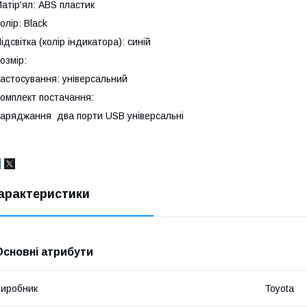
атір'ял: ABS пластик
олір: Black
ідсвітка (колір індикатора): синій
озмір:
астосування: універсальний
омплект постачання:
аряджання два порти USB універсальні
арактеристики
Основні атрибути
иробник
Toyota