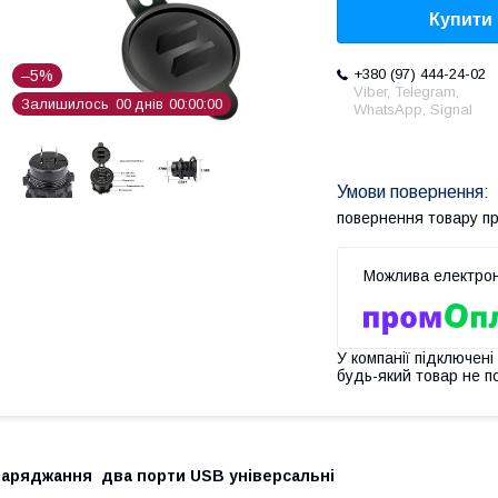
Купити
+380 (97) 444-24-02
–5%
Viber, Telegram,
Залишилось
0
0
днів
0
0
0
0
0
0
WhatsApp, Signal
повернення товару п
У компанії підключені
будь-який товар не п
Заряджання два порти USB універсальні