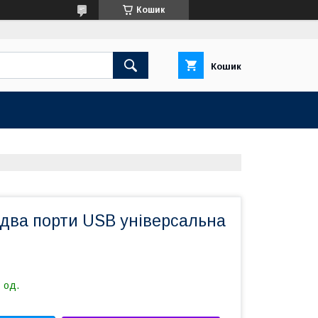
Кошик
Кошик
два порти USB універсальна
 од.