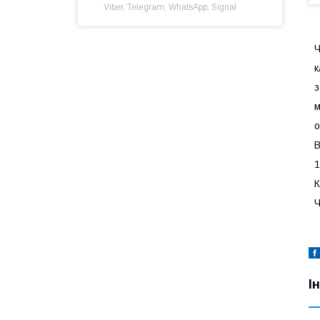
Viber, Telegram, WhatsApp, Signal
к
з
м
о
В
1
К
Ч
І