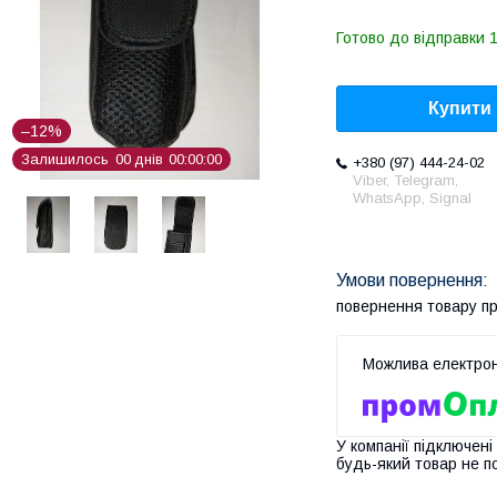
Готово до відправки 1
Купити
–12%
Залишилось
0
0
днів
0
0
0
0
0
0
+380 (97) 444-24-02
Viber, Telegram,
WhatsApp, Signal
повернення товару п
У компанії підключені
будь-який товар не п