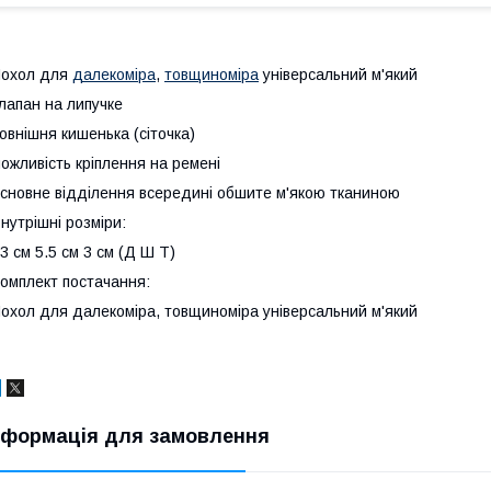
Чохол для
далекоміра
,
товщиноміра
універсальний м'який
лапан на липучке
овнішня кишенька (сіточка)
ожливість кріплення на ремені
сновне відділення всередині обшите м'якою тканиною
нутрішні розміри:
3 см 5.5 см 3 см (Д Ш Т)
омплект постачання:
охол для далекоміра, товщиноміра універсальний м'який
нформація для замовлення