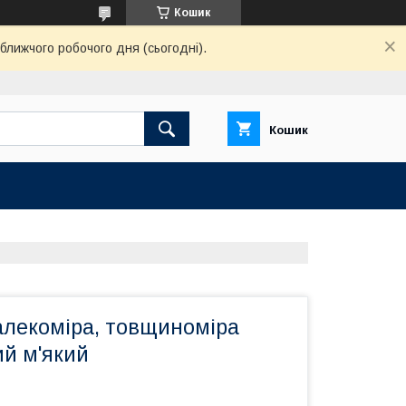
Кошик
ближчого робочого дня (сьогодні).
Кошик
алекоміра, товщиноміра
ий м'який