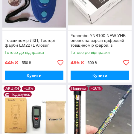
Yunombo YNB100 NEW УНБ
Товщиномір ЛКП, Тесторі
оновлена версія цифровий
фарби EM2271 Allosun
товщиномір фарби, з
підсвічуванням, не вимагає
Готово до відправки
Готово до відправки
калібрування
445
495
₴
₴
550 ₴
600 ₴
Купити
Купити
АКЦИЯ
–18%
Новинка
–16%
Подарунок