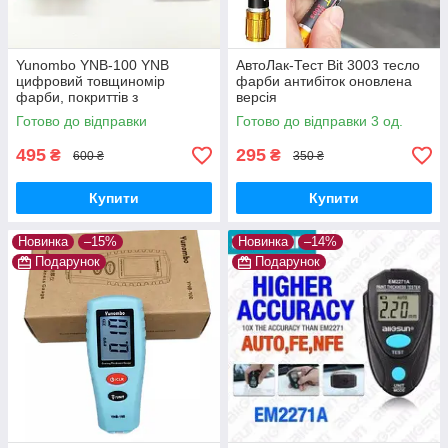
Yunombo YNB-100 YNB
АвтоЛак-Тест Bit 3003 тесло
цифровий товщиномір
фарби антибіток оновлена
фарби, покриттів з
версія
підсвічуванням, не вимагає
Готово до відправки
Готово до відправки 3 од.
калібрування
495
295
₴
₴
600 ₴
350 ₴
Купити
Купити
Новинка
–15%
Новинка
–14%
Подарунок
Подарунок