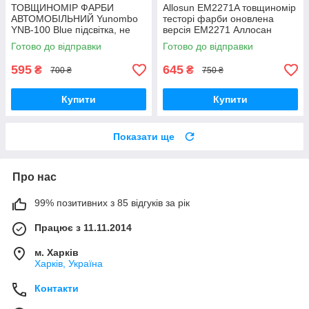
ТОВЩИНОМІР ФАРБИ
Allosun EM2271A товщиномір
АВТОМОБІЛЬНИЙ Yunombo
тесторі фарби оновлена
YNB-100 Blue підсвітка, не
версія ЕМ2271 Аллосан
потребує калібрування
Готово до відправки
Готово до відправки
595
645
₴
₴
700 ₴
750 ₴
Купити
Купити
Показати ще
Про нас
99% позитивних з 85 відгуків за рік
Працює з 11.11.2014
м. Харків
Харків, Україна
Контакти