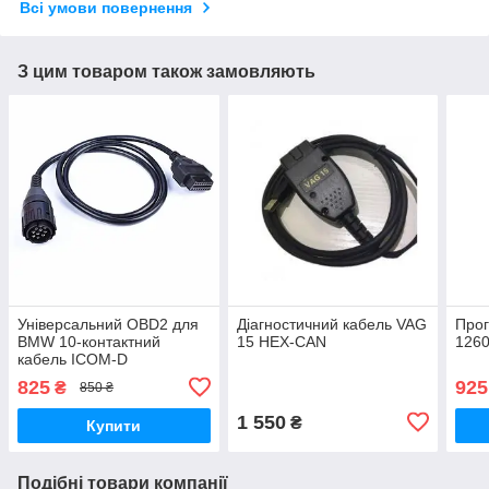
Всі умови повернення
З цим товаром також замовляють
Універсальний OBD2 для
Діагностичний кабель VAG
Прог
BMW 10-контактний
15 HEX-CAN
1260
кабель ICOM-D
Мотоцикли Мотобайки
825
925
₴
850 ₴
1 550
₴
Купити
Подібні товари компанії