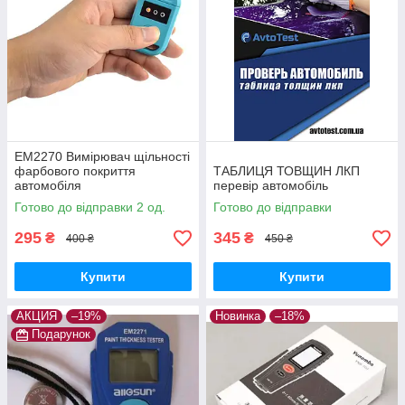
EM2270 Вимірювач щільності
фарбового покриття
ТАБЛИЦЯ ТОВЩИН ЛКП
автомобіля
перевір автомобіль
Готово до відправки 2 од.
Готово до відправки
295
345
₴
₴
400 ₴
450 ₴
Купити
Купити
АКЦИЯ
–19%
Новинка
–18%
Подарунок