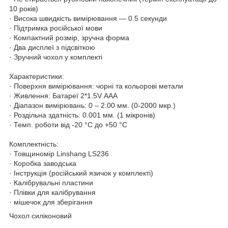
10 років)
· Висока швидкість вимірювання — 0.5 секунди
· Підтримка російської мови
· Компактний розмір, зручна форма
· Два дисплеї з підсвіткою
· Зручний чохол у комплекті
Характеристики:
· Поверхня вимірювання: чорні та кольорові метали
· Живлення: Батареї 2*1.5V ААА
· Діапазон вимірювань: 0 – 2.00 мм. (0-2000 мкр.)
· Роздільна здатність: 0.001 мм. (1 мікронів)
· Темп. роботи від -20 °C до +50 °C
Комплектність:
· Товщиномір Linshang LS236
· Коробка заводська
· Інструкція (російський язичок у комплекті)
· Калібрувальні пластини
· Плівки для калібрування
· мішечок для зберігання
Чохол силіконовий