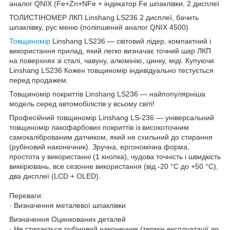
аналог QNIX (Fe+Zn+NFe + індикатор Fe шпаклівки, 2 дисплеї
ТОЛИСТІНОМЕР ЛКП Linshang LS236 2 дисплеї, бачить
шпаклівку, рус меню (поліпшений аналог QNIX 4500)
Товщиномір
Linshang LS236 — світовий лідер, компактний і
використання прилад, який легко визначає точний шар ЛКП
на поверхнях зі сталі, чавуну, алюмінію, цинку, міді. Купуючи
Linshang LS236 Кожен товщиномір індивідуально тестується
перед продажем.
Товщиномір покриттів Linshang LS236 — найпопулярніша
модель серед автомобілістів у всьому світі!
Професійний товщиномір Linshang LS-236 — універсальний
товщиномір лакофарбових покриттів із високоточним
самокаліброваним датчиком, який не схильний до стирання
(рубіновий наконечник). Зручна, ергономічна форма,
простота у використанні (1 кнопка), чудова точність і швидкість
вимірювань, все сезонне використання (від -20 °C до +50 °C),
два дисплеї (LCD + OLED).
Переваги:
· Визначення металевої шпаклівки
Визначення Оцинкованих деталей
· Не стирається рубіновий наконечник (термін експлуатації до