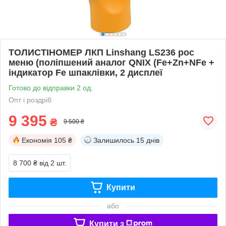
ТОЛИСТІНОМЕР ЛКП Linshang LS236 рос
меню (поліпшений аналог QNIX (Fe+Zn+NFe +
індикатор Fe шпаклівки, 2 дисплеї
Готово до відправки 2 од.
Опт і роздріб
9 395
₴
9 500 ₴
Економія
105 ₴
Залишилось
15 днів
8 700 ₴
від 2 шт.
Купити
або
Купити з