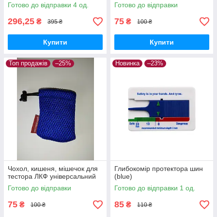
Готово до відправки 4 од.
Готово до відправки
296,25
75
₴
₴
395 ₴
100 ₴
Купити
Купити
Топ продажів
–25%
Новинка
–23%
Чохол, кишеня, мішечок для
Глибокомір протектора шин
тестора ЛКФ універсальний
(blue)
Готово до відправки
Готово до відправки 1 од.
75
85
₴
₴
100 ₴
110 ₴