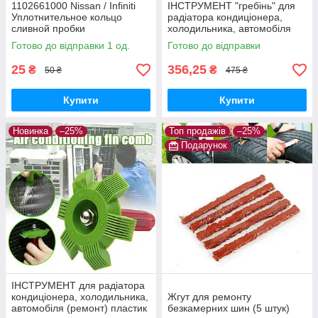
1102661000 Nissan / Infiniti
ІНСТРУМЕНТ "гребінь" для
Уплотнительное кольцо
радіатора кондиціонера,
сливной пробки
холодильника, автомобіля
(очищення, ремонт)
Готово до відправки 1 од.
Готово до відправки
25
356,25
₴
₴
50 ₴
475 ₴
Купити
Купити
Новинка
–25%
Топ продажів
–25%
Подарунок
ІНСТРУМЕНТ для радіатора
кондиціонера, холодильника,
Жгут для ремонту
автомобіля (ремонт) пластик
безкамерних шин (5 штук)