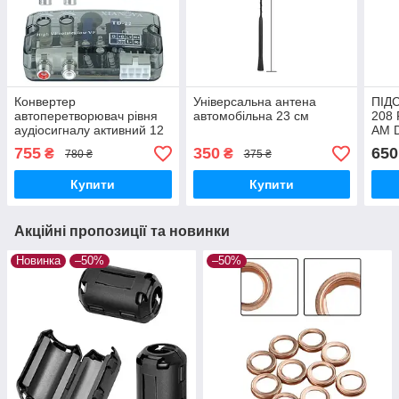
Конвертер
Універсальна антена
ПІД
автоперетворювач рівня
автомобільна 23 см
208 
аудіосигналу активний 12
AM D
В, з регулюванням
Ampli
755
350
650
₴
₴
780 ₴
375 ₴
чутливості xiangya TD-22
Купити
Купити
Акційні пропозиції та новинки
Новинка
–50%
–50%