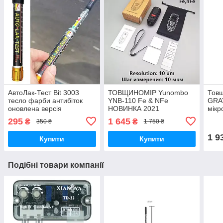
АвтоЛак-Тест Bit 3003
ТОВЩИНОМІР Yunombo
Тов
тесло фарби антибіток
YNB-110 Fe & NFe
GRAY
оновлена версія
НОВИНКА 2021
мікр
авто
295
1 645
₴
₴
350 ₴
1 750 ₴
фарб
1 9
Купити
Купити
Подібні товари компанії