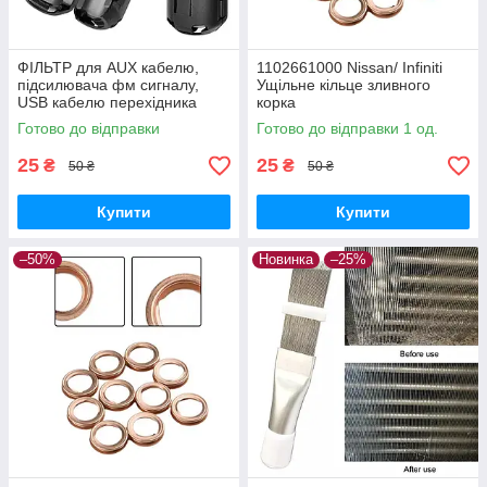
ФІЛЬТР для AUX кабелю,
1102661000 Nissan/ Infiniti
підсилювача фм сигналу,
Ущільне кільце зливного
USB кабелю перехідника
корка
Готово до відправки
Готово до відправки 1 од.
25
25
₴
₴
50 ₴
50 ₴
Купити
Купити
–50%
Новинка
–25%