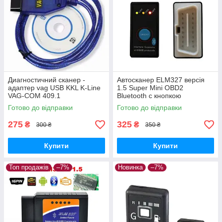
Диагностичний сканер -
Автосканер ELM327 версія
адаптер vag USB KKL K-Line
1.5 Super Mini OBD2
VAG-COM 409.1
Bluetooth c кнопкою
вимикання, чіп PIC18F25K80
Готово до відправки
Готово до відправки
275
325
₴
₴
300 ₴
350 ₴
Купити
Купити
Топ продажів
–7%
Новинка
–7%