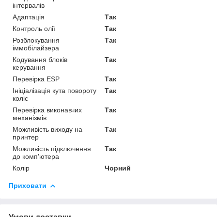
інтервалів
Адаптація
Так
Контроль олії
Так
Розблокування
Так
іммобілайзера
Кодування блоків
Так
керування
Перевірка ESP
Так
Ініціалізація кута повороту
Так
коліс
Перевірка виконавчих
Так
механізмів
Можливість виходу на
Так
принтер
Можливість підключення
Так
до комп'ютера
Колір
Чорний
Приховати