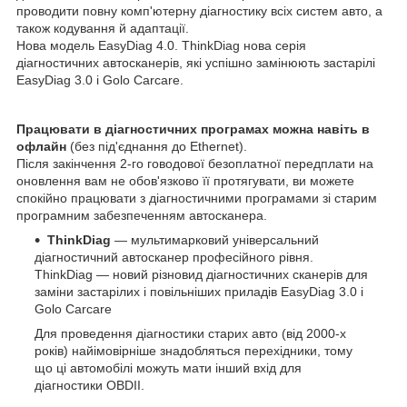
проводити повну комп'ютерну діагностику всіх систем авто, а
також кодування й адаптації.
Нова модель EasyDiag 4.0. ThinkDiag нова серія
діагностичних автосканерів, які успішно замінюють застарілі
EasyDiag 3.0 і Golo Carcare.
Працювати в діагностичних програмах можна навіть в
офлайн
(без під'єднання до Ethernet).
Після закінчення 2-го говодової безоплатної передплати на
оновлення вам не обов'язково її протягувати, ви можете
спокійно працювати з діагностичними програмами зі старим
програмним забезпеченням автосканера.
ThinkDiag
— мультимарковий універсальний
діагностичний автосканер професійного рівня.
ThinkDiag — новий різновид діагностичних сканерів для
заміни застарілих і повільніших приладів EasyDiag 3.0 і
Golo Carcare
Для проведення діагностики старих авто (від 2000-х
років) найімовірніше знадобляться перехідники, тому
що ці автомобілі можуть мати інший вхід для
діагностики OBDII.