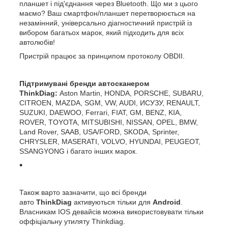
планшет і під'єднання через Bluetooth. Що ми з цього
маємо? Ваш смартфон/планшет перетворюється на
незамінний, універсально діагностичний пристрій із
вибором багатьох марок, який підходить для всіх
автолюбів!
Пристрій працює за принципом протоколу OBDII.
Підтримувані бренди автосканером
ThinkDiag:
Aston Martin, HONDA, PORSCHE, SUBARU,
CITROEN, MAZDA, SGM, VW, AUDI, ИСУЗУ, RENAULT,
SUZUKI, DAEWOO, Ferrari, FIAT, GM, BENZ, KIA,
ROVER, TOYOTA, MITSUBISHI, NISSAN, OPEL, BMW,
Land Rover, SAAB, USA/FORD, SKODA, Sprinter,
CHRYSLER, MASERATI, VOLVO, HYUNDAI, PEUGEOT,
SSANGYONG і багато інших марок.
Також варто зазначити, що всі бренди
авто
ThinkDiag
активуються тільки для
Android
.
Власникам IOS девайсів можна використовувати тільки
оффіціальну утиляту Thinkdiag.