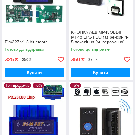
КНОПКА AEB MP48OBDII
MP48 LPG ГБО газ бензин 4-
Elm327 v1 5 bluetooth
5 покоління (універсальна)
Готово до відправки
Готово до відправки
325
350
₴
₴
350 ₴
375 ₴
Купити
Купити
Топ продажів
–6%
–5%