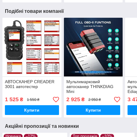
Подібні товари компанії
АВТОСКАНЕР CREADER
Мультимарковий
Авто
3001 автотестер
автосканер THINKDIAG
муль
Mini
Edia
1 525
2 925
3 4
₴
₴
1 550 ₴
2 950 ₴
Купити
Купити
Акційні пропозиції та новинки
Новинка
–12%
Топ продажів
–10%