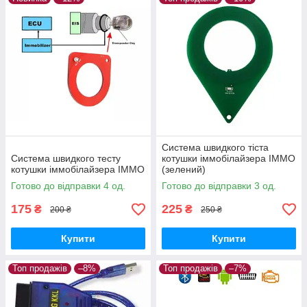
Система швидкого тіста
Система швидкого тесту
котушки іммобілайзера IMMO
котушки іммобілайзера IMMO
(зелений)
Готово до відправки 4 од.
Готово до відправки 3 од.
175
225
₴
₴
200 ₴
250 ₴
Купити
Купити
Топ продажів
–8%
Топ продажів
–7%