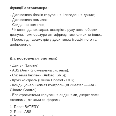
Функції автосканера:
- Діагностика блоків керування і виведення даних;
- Діагностика помилок;
- Скидання помилок;
- Читання даних зараз: швидкість руху авто, оберти
двигуна, температура антифризу, тиск оливи та інше.;
- Перегляд параметрів у двох типах (графічного та
цифрового);
Діагностовувані системи:
- Двигун (Engine);
- ABS (Анти блокувальна система);
- Системи безпеки (Airbag, SRS);
- Круїз контроль (Cruise Control - CC);
- Кондиціонер і клімат контроль (AC/Heater — AAC,
Climate Control);
- Електросистеми керування сидіннями, дзеркалами,
стеклами, люками та фарами;
1. Reset BATERY
2. Reset ABS