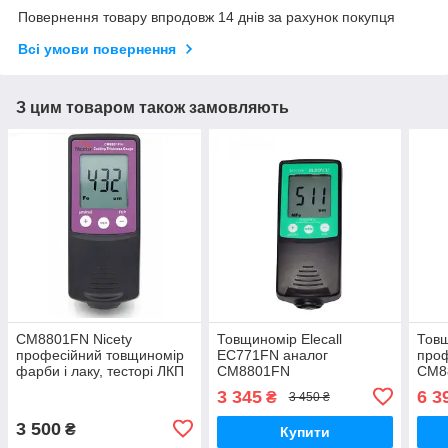
Повернення товару впродовж 14 днів за рахунок покупця
Всі умови повернення
З цим товаром також замовляють
СМ8801FN Nicety
Товщиномір Elecall
Товщ
професійний товщиномір
EC771FN аналог
проф
фарби і лаку, тесторі ЛКП
СМ8801FN
CM8
для перевірки авто
3 345
6 3
₴
3 450 ₴
3 500
₴
Купити