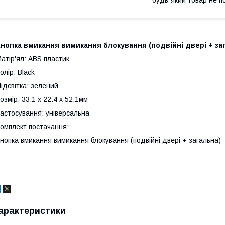
нопка вмикання вимикання блокування (подвійні двері + за
атір'ял: ABS пластик
олір: Black
ідсвітка: зелений
озмір: 33.1 x 22.4 x 52.1мм
астосування: універсальна
омплект постачання:
нопка вмикання вимикання блокування (подвійні двері + загальна)
арактеристики