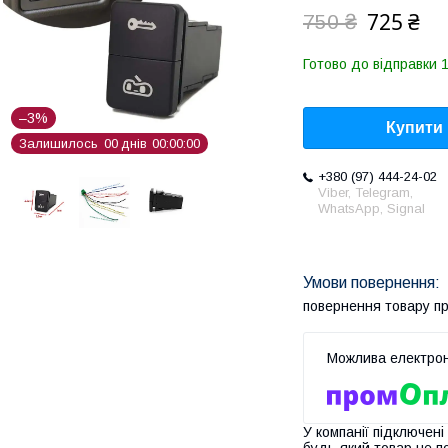
725 ₴
750 ₴
Готово до відправки 1
–3%
Купити
Залишилось
0
0
днів
0
0
0
0
0
0
+380 (97) 444-24-02
Viber, Telegram,
WhatsApp, Signal
повернення товару п
У компанії підключені
будь-який товар не п