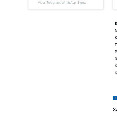
Viber, Telegram, WhatsApp, Signal
К
М
К
П
Р
З
К
К
Х