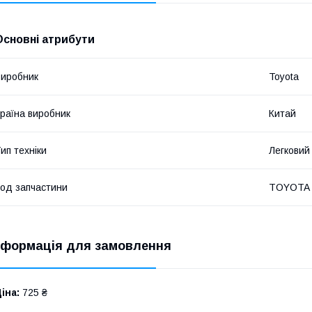
Основні атрибути
иробник
Toyota
раїна виробник
Китай
ип техніки
Легковий
од запчастини
TOYOTA
нформація для замовлення
іна:
725 ₴