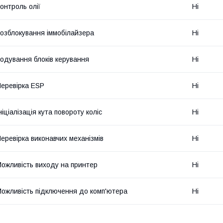
онтроль олії
Ні
озблокування іммобілайзера
Ні
одування блоків керування
Ні
еревірка ESP
Ні
ніціалізація кута повороту коліс
Ні
еревірка виконавчих механізмів
Ні
ожливість виходу на принтер
Ні
ожливість підключення до комп'ютера
Ні