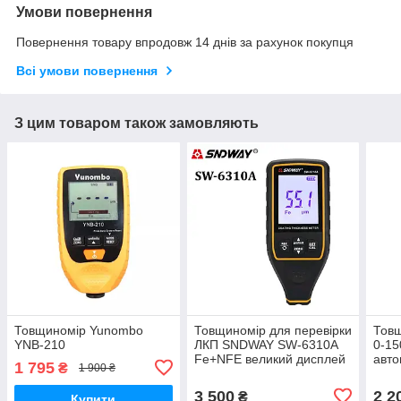
Умови повернення
Повернення товару впродовж 14 днів за рахунок покупця
Всі умови повернення
З цим товаром також замовляють
Товщиномір Yunombo
Товщиномір для перевірки
Товщ
YNB-210
ЛКП SNDWAY SW-6310A
0-15
Fe+NFE великий дисплей
авто
1 795
₴
1 900 ₴
фарб
3 500
2 2
₴
Купити