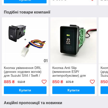
Подібні товари компанії
Кнопка увімкнення DRL
Кнопка Anti Slip
Кноп
(денних ходових вогнів)
(вимкнення ESP/
(дод
для Suzuki SX4 / Swift /
антипробуксівки) для
Suzu
Grand Vitara (2006-2012) з
Suzuki SX4 / Swift / Grand
Vita
885
850
850
₴
₴
910 ₴
875 ₴
LED-підсвіткою
Vitara (2006–2012)
Купити
Купити
Акційні пропозиції та новинки