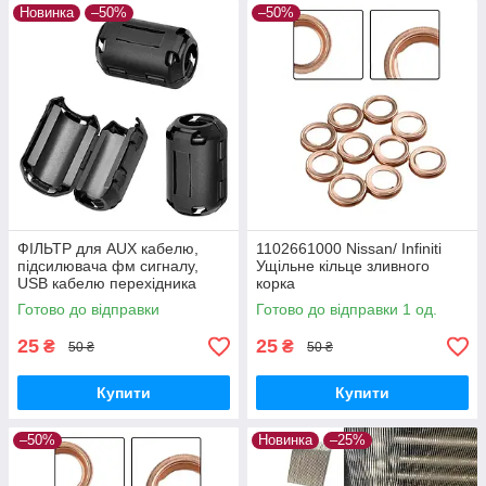
Новинка
–50%
–50%
ФІЛЬТР для AUX кабелю,
1102661000 Nissan/ Infiniti
підсилювача фм сигналу,
Ущільне кільце зливного
USB кабелю перехідника
корка
Готово до відправки
Готово до відправки 1 од.
25
25
₴
₴
50 ₴
50 ₴
Купити
Купити
–50%
Новинка
–25%