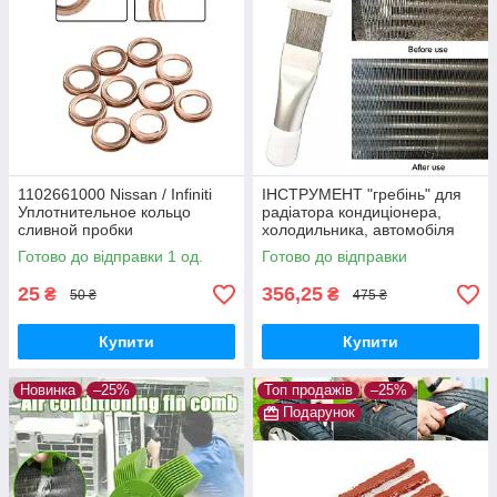
1102661000 Nissan / Infiniti
ІНСТРУМЕНТ "гребінь" для
Уплотнительное кольцо
радіатора кондиціонера,
сливной пробки
холодильника, автомобіля
(очищення, ремонт)
Готово до відправки 1 од.
Готово до відправки
25
356,25
₴
₴
50 ₴
475 ₴
Купити
Купити
Новинка
–25%
Топ продажів
–25%
Подарунок