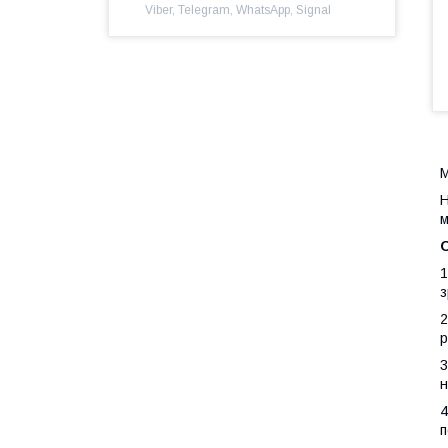
Viber, Telegram, WhatsApp, Signal
М
H
м
1
з
2
р
3
н
4
п