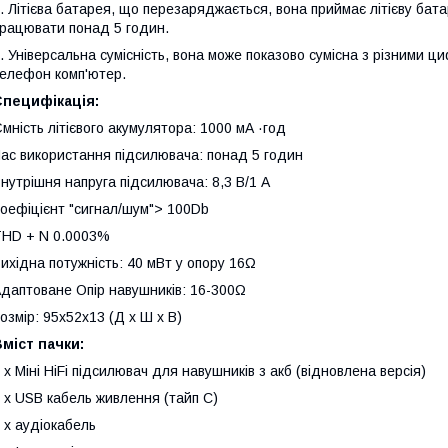
. Літієва батарея, що перезаряджається, вона приймає літієву бат
рацювати понад 5 годин.
. Універсальна сумісність, вона може показово сумісна з різними
елефон комп'ютер.
Специфікація:
мність літієвого акумулятора: 1000 мА ·год
ас використання підсилювача: понад 5 годин
нутрішня напруга підсилювача: 8,3 В/1 А
оефіцієнт "сигнал/шум"> 100Db
HD + N 0.0003%
ихідна потужність: 40 мВт у опору 16Ω
даптоване Опір навушників: 16-300Ω
озмір: 95x52x13 (Д x Ш x В)
міст пачки:
 х Міні HiFi підсилювач для навушників з акб (відновлена версія)
 х USB кабель живлення (тайп С)
 х аудіокабель