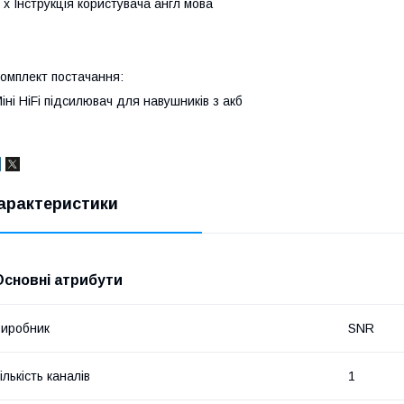
 х Інструкція користувача англ мова
омплект постачання:
іні HiFi підсилювач для навушників з акб
арактеристики
Основні атрибути
иробник
SNR
ількість каналів
1