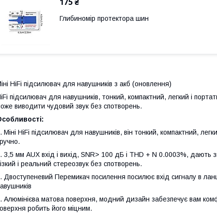
175 ₴
Глибиномір протектора шин
іні HiFi підсилювач для навушників з акб (оновлення)
iFi підсилювач для навушників, тонкий, компактний, легкий і порт
оже виводити чудовий звук без спотворень.
Особливості:
. Міні HiFi підсилювач для навушників, він тонкий, компактний, лег
ручно.
. 3,5 мм AUX вхід і вихід, SNR> 100 дБ і THD + N 0.0003%, дають з
ізкий і реальний стереозвук без спотворень.
. Двоступеневий Перемикач посилення посилює вхід сигналу в лан
авушників
. Алюмінієва матова поверхня, модний дизайн забезпечує вам комф
оверхня робить його міцним.