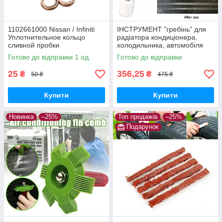
1102661000 Nissan / Infiniti
ІНСТРУМЕНТ "гребінь" для
Уплотнительное кольцо
радіатора кондиціонера,
сливной пробки
холодильника, автомобіля
(очищення, ремонт)
Готово до відправки 1 од.
Готово до відправки
25
356,25
₴
₴
50 ₴
475 ₴
Купити
Купити
Новинка
–25%
Топ продажів
–25%
Подарунок