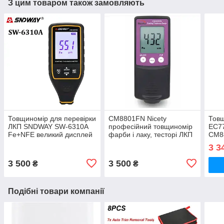
З цим товаром також замовляють
Товщиномір для перевірки
СМ8801FN Nicety
Товщ
ЛКП SNDWAY SW-6310A
професійний товщиномір
EC7
Fe+NFE великий дисплей
фарби і лаку, тесторі ЛКП
СМ8
для перевірки авто
3 3
3 500
3 500
₴
₴
Подібні товари компанії