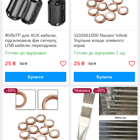
ФІЛЬТР для AUX кабелю,
1102661000 Nissan/ Infiniti
підсилювача фм сигналу,
Ущільне кільце зливного
USB кабелю перехідника
корка
Готово до відправки
Готово до відправки 1 од.
25
25
₴
₴
50 ₴
50 ₴
Купити
Купити
–50%
Новинка
–25%