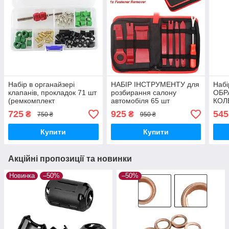
Набір в органайзері
НАБІР ІНСТРУМЕНТУ для
Набі
клапанів, прокладок 71 шт
розбирання салону
ОБР
(ремкомплект
автомобіля 65 шт
КОЛЕ
універсальний)
червоний, в органайзері
725
925
545
₴
₴
750 ₴
950 ₴
Купити
Купити
Акційні пропозиції та новинки
Новинка
–50%
–50%