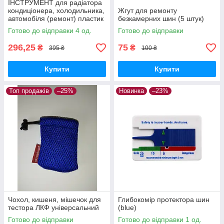
ІНСТРУМЕНТ для радіатора
кондиціонера, холодильника,
Жгут для ремонту
автомобіля (ремонт) пластик
безкамерних шин (5 штук)
Готово до відправки 4 од.
Готово до відправки
296,25
75
₴
₴
395 ₴
100 ₴
Купити
Купити
Топ продажів
–25%
Новинка
–23%
Чохол, кишеня, мішечок для
Глибокомір протектора шин
тестора ЛКФ універсальний
(blue)
Готово до відправки
Готово до відправки 1 од.