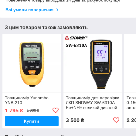
Повернення товару впродовж 14 днів за рахунок покупця
Всі умови повернення
З цим товаром також замовляють
Товщиномір Yunombo
Товщиномір для перевірки
Товщ
YNB-210
ЛКП SNDWAY SW-6310A
0-15
Fe+NFE великий дисплей
авто
1 795
₴
1 900 ₴
фарб
3 500
2 2
₴
Купити