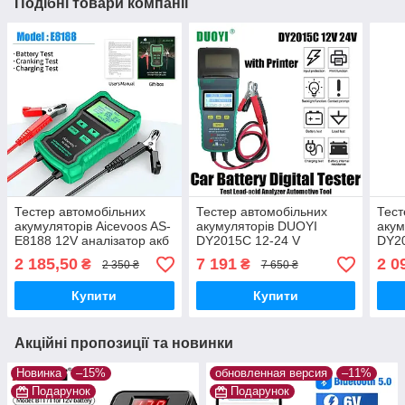
Подібні товари компанії
Тестер автомобільних
Тестер автомобільних
Тест
акумуляторів Aicevoos AS-
акумуляторів DUOYI
акум
E8188 12V аналізатор акб
DY2015C 12-24 V
DY20
(рос меню)
(принтер) Battery Tester
анал
2 185,50
7 191
2 0
₴
₴
2 350 ₴
7 650 ₴
аналізатор акб
Купити
Купити
Акційні пропозиції та новинки
Новинка
–15%
обновленная версия
–11%
Подарунок
Подарунок