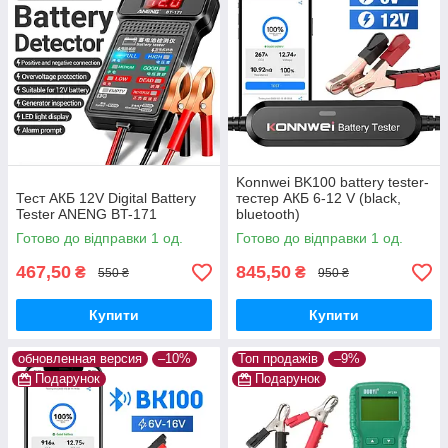
Konnwei BK100 battery tester-
Тест АКБ 12V Digital Battery
тестер АКБ 6-12 V (black,
Tester ANENG BT-171
bluetooth)
Готово до відправки 1 од.
Готово до відправки 1 од.
467,50
845,50
₴
₴
550 ₴
950 ₴
Купити
Купити
обновленная версия
–10%
Топ продажів
–9%
Подарунок
Подарунок