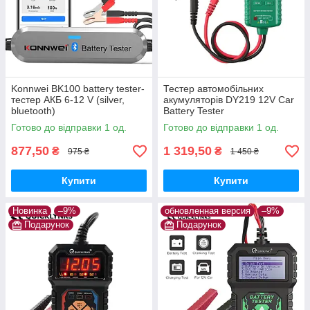
Konnwei BK100 battery tester-
Тестер автомобільних
тестер АКБ 6-12 V (silver,
акумуляторів DY219 12V Car
bluetooth)
Battery Tester
Готово до відправки 1 од.
Готово до відправки 1 од.
877,50
1 319,50
₴
₴
975 ₴
1 450 ₴
Купити
Купити
Новинка
–9%
обновленная версия
–9%
Подарунок
Подарунок