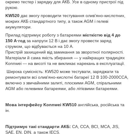
окремо тестер і зарядку для АКБ. Усе в одному пристрої під
рукою.
KW520
дає змогу проводити тестування олив'яно-кислотних,
мокрих АКБ стандартного типу, а також AGM і гелеві
акумулятори.
Прилад підтримує роботу з батареями
місткістю від 4 до
150 А·год
за напруги 12 В і дає змогу провести заряд
струмом, що відбувається на 10 А.
Пристрій захищений від замикання за зворотної полярності.
Матеріали й сама якість збирання — у найкращих традиціях
Konnwei — на висоті та не викликає нарекань в експлуатації.
Широка сумісність: KW520 може тестувати, заряджати та
ремонтувати всі олив'яно-кислотні батареї 12 В 100-2000CCA,
включно з звичайними залиті, плоскими AGM, спіральними
AGM або гелевими батареями, або літієвими батареями.
Мова інтерфейсу Konnwei KW510
англійська, російська та
ін.
Підтримує такі стандарти АКБ:
CA, CCA, BCI, MCA, JIS,
SAE, EN, DIN, а також IECS.