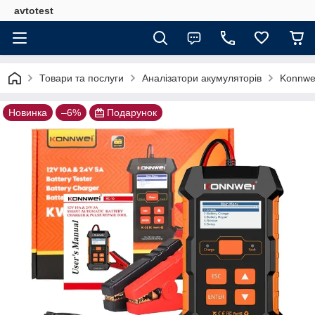
avtotest
Товари та послуги
Аналізатори акумуляторів
Konnwei
Новинка
–6%
Подарунок