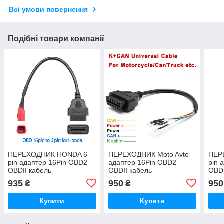
Всі умови повернення
Подібні товари компанії
ПЕРЕХОДНИК HONDA 6
ПЕРЕХОДНИК Moto Avto
ПЕР
pin адаптер 16Pin OBD2
адаптер 16Pin OBD2
pin 
OBDII кабель
OBDII кабель
OBDI
діагностичний
діагностичний
діаг
935
950
950
₴
₴
Купити
Купити