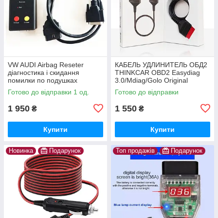
VW AUDI Airbag Reseter
КАБЕЛЬ УДЛИНИТЕЛЬ ОБД2
діагностика і скидання
THINKCAR OBD2 Easydiag
помилки по подушках
3.0/Mdiag/Golo Original
безпеки
THINKDIAG
Готово до відправки 1 од.
Готово до відправки
1 950
1 550
₴
₴
Купити
Купити
Новинка
Подарунок
Топ продажів
Подарунок