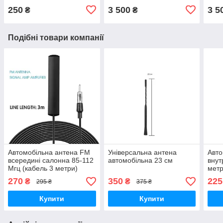
250
3 500
3 5
₴
₴
Подібні товари компанії
Автомобільна антена FM
Універсальна антена
Авто
всередині салонна 85-112
автомобільна 23 см
внут
Мгц (кабель 3 метри)
метр
270
350
225
₴
₴
295 ₴
375 ₴
Купити
Купити