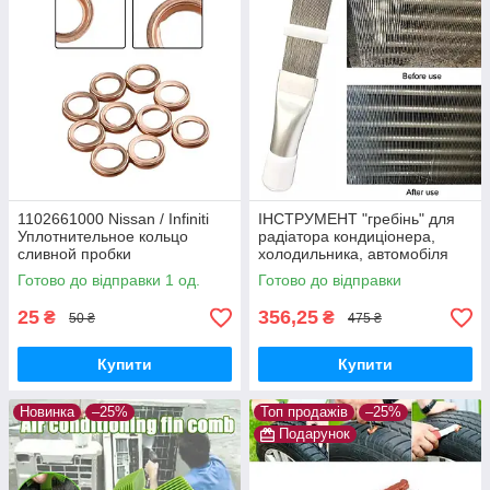
1102661000 Nissan / Infiniti
ІНСТРУМЕНТ "гребінь" для
Уплотнительное кольцо
радіатора кондиціонера,
сливной пробки
холодильника, автомобіля
(очищення, ремонт)
Готово до відправки 1 од.
Готово до відправки
25
356,25
₴
₴
50 ₴
475 ₴
Купити
Купити
Новинка
–25%
Топ продажів
–25%
Подарунок