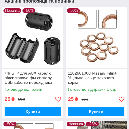
Акційні пропозиції та новинки
Новинка
–50%
–50%
ФІЛЬТР для AUX кабелю,
1102661000 Nissan/ Infiniti
підсилювача фм сигналу,
Ущільне кільце зливного
USB кабелю перехідника
корка
Готово до відправки
Готово до відправки 1 од.
25
25
₴
₴
50 ₴
50 ₴
Купити
Купити
–50%
Новинка
–25%