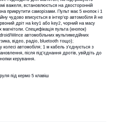
рмі важеля, встановлюється на двосторонній
жна прикрутити саморізами. Пульт має 5 кнопок і 1
ну чудово вписується в інтер'єр автомобіля й не
рвоний дріт на key1 або key2, чорний на масу
х магнітоли. Специфікація пульта (кнопок)
ndroid/Wince автомобільних мультимедійних
зика, відео, радіо, bluetooth тощо);
 колесі автомобіля; 1 м кабель з'єднується з
овлення, після під'єднання дротів, увійдіть до
нопки керування.
уля під кермо 5 клавіш