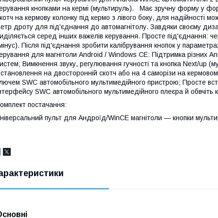
ерування кнопками на кермі (мультируль). Має зручну форму у фо
котч на кермову колонку під кермо з лівого боку, для надійності мо
етр дроту для під'єднання до автомагнітолу. Завдяки своєму дизай
иділяється серед інших важелів керування. Просте під'єднання: че
мінус). Після під'єднання зробити калібрування кнопок у параметра
ерування для магнітоли Android / Windows CE: Підтримка різних A
истем; Вимкнення звуку, регулювання гучності та кнопка Next/up (му
становлення на двосторонній скотч або на 4 саморізи на кермовому
лючем SWC автомобільного мультимедійного пристрою; Просте встан
нтерфейсу SWC автомобільного мультимедійного плеєра й обвчіть к
омплект постачання:
ніверсальний пульт для Андроїд/WinCE магнітоли — кнопки мультир
арактеристики
Основні