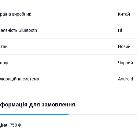
раїна виробник
Китай
аявність Bluetooth
Ні
Стан
Новий
олір
Чорний
пераційна система
Android
нформація для замовлення
іна:
750 ₴