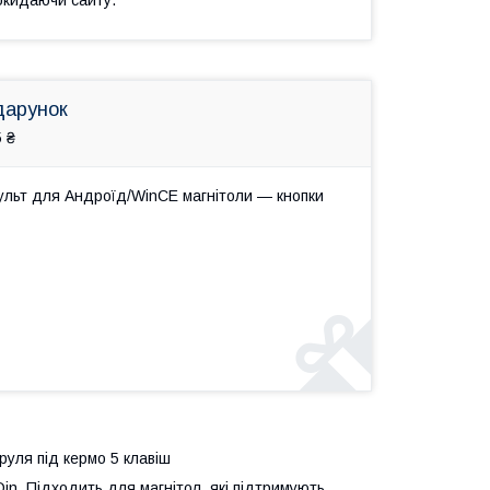
дарунок
 ₴
ульт для Андроїд/WinCE магнітоли — кнопки
уля під кермо 5 клавіш
in. Підходить для магнітол, які підтримують