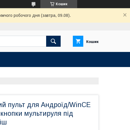
Кошик
ижчого робочого дня (завтра, 09.08).
Кошик
ий пульт для Андроїд/WinCE
кнопки мультируля під
іш