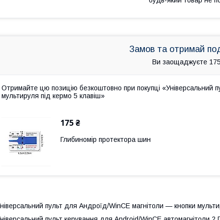
Замов та отримай по
Ви заощаджуєте 175
Отримайте цю позицію безкоштовно при покупці «Універсальний п
мультируля під кермо 5 клавіш»
175 ₴
Глибиномір протектора шин
ніверсальний пульт для Андроїд/WinCE магнітоли — кнопки мультир
ніверсальний пульт керування для Android/WinCE автомагнітоли 2 D