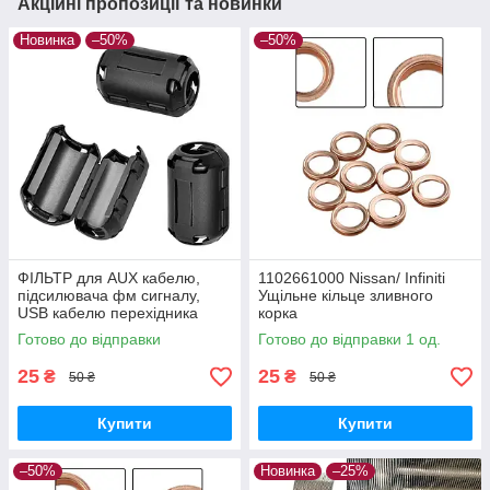
Акційні пропозиції та новинки
Новинка
–50%
–50%
ФІЛЬТР для AUX кабелю,
1102661000 Nissan/ Infiniti
підсилювача фм сигналу,
Ущільне кільце зливного
USB кабелю перехідника
корка
Готово до відправки
Готово до відправки 1 од.
25
25
₴
₴
50 ₴
50 ₴
Купити
Купити
–50%
Новинка
–25%