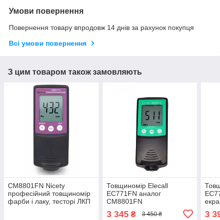
Умови повернення
Повернення товару впродовж 14 днів за рахунок покупця
Всі умови повернення
З цим товаром також замовляють
СМ8801FN Nicety
Товщиномір Elecall
Товщ
професійний товщиномір
EC771FN аналог
EC7
фарби і лаку, тесторі ЛКП
СМ8801FN
екра
для перевірки авто
3 345
3 3
₴
3 450 ₴