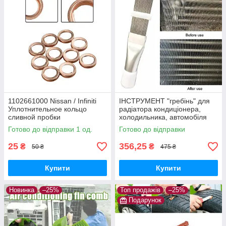
1102661000 Nissan / Infiniti
ІНСТРУМЕНТ "гребінь" для
Уплотнительное кольцо
радіатора кондиціонера,
сливной пробки
холодильника, автомобіля
(очищення, ремонт)
Готово до відправки 1 од.
Готово до відправки
25
356,25
₴
₴
50 ₴
475 ₴
Купити
Купити
Новинка
–25%
Топ продажів
–25%
Подарунок