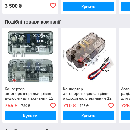
3 500
₴
Купити
Подібні товари компанії
Конвертер
Конвертер
Авто
автоперетворювач рівня
автоперетворювач рівня
рад
аудіосигналу активний 12
аудіосигналу активний 12
для 
В, з регулюванням
В, з регулюванням
раді
755
710
725
₴
₴
780 ₴
735 ₴
чутливості xiangya TD-22
чутливості TSK TD-22
12 В
Купити
Купити