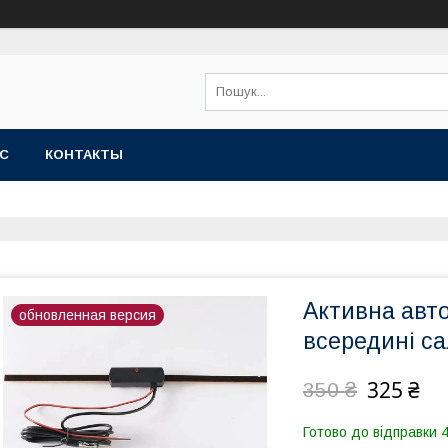
АС
КОНТАКТЫ
Активна авт
обновленная версия
всередині с
325 ₴
350 ₴
Готово до відправки 4