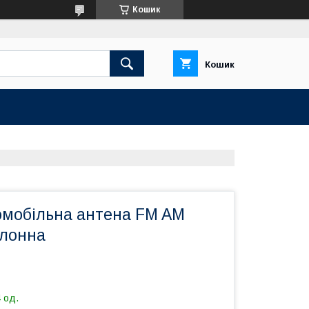
Кошик
Кошик
омобільна антена FM AM
алонна
 од.