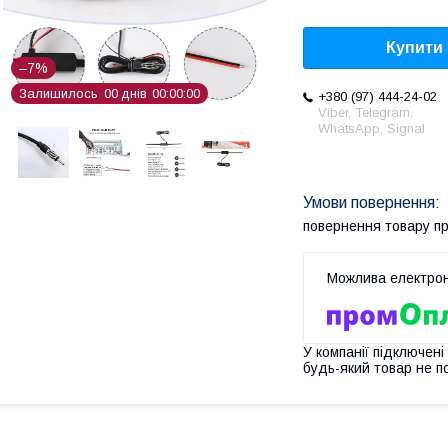
Купити
–7%
Залишилось
0
0
днів
0
0
0
0
0
0
+380 (97) 444-24-02
Viber, Telegram,
WhatsApp, Signal
повернення товару п
У компанії підключені
будь-який товар не п