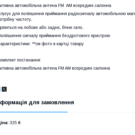
ктивна автомобільна антена FM AM всередині салонна
лугує для поліпшення приймання радіосигналу автомобільною магн
отрібну частоту.
ріпиться на лобове або заднє, бічне скло.
оліпшення сигналу приймання бездротового пристрою
арактеристики: **см фото в картці товару
омплект постачання:
ктивна автомобільна антена FM AM всередині салонна
нформація для замовлення
іна:
325 ₴