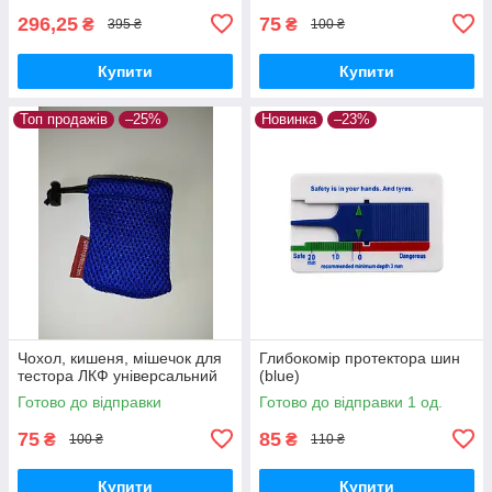
296,25
75
₴
₴
395 ₴
100 ₴
Купити
Купити
Топ продажів
–25%
Новинка
–23%
Чохол, кишеня, мішечок для
Глибокомір протектора шин
тестора ЛКФ універсальний
(blue)
Готово до відправки
Готово до відправки 1 од.
75
85
₴
₴
100 ₴
110 ₴
Купити
Купити