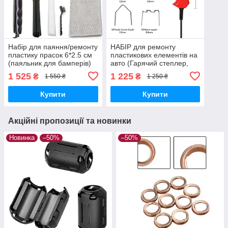
Набір для паяння/ремонту
НАБІР для ремонту
пластику прасок 6*2.5 см
пластикових елементів на
(паяльник для бамперів)
авто (Гарячий степлер,
паяльник для пластику)
1 525
1 225
₴
₴
1 550 ₴
1 250 ₴
Купити
Купити
Акційні пропозиції та новинки
Новинка
–50%
–50%