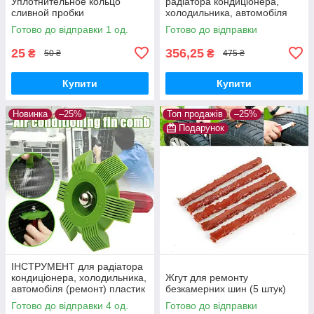
Уплотнительное кольцо
радіатора кондиціонера,
сливной пробки
холодильника, автомобіля
(очищення, ремонт)
Готово до відправки 1 од.
Готово до відправки
25
356,25
₴
₴
50 ₴
475 ₴
Купити
Купити
Новинка
–25%
Топ продажів
–25%
Подарунок
ІНСТРУМЕНТ для радіатора
кондиціонера, холодильника,
Жгут для ремонту
автомобіля (ремонт) пластик
безкамерних шин (5 штук)
Готово до відправки 4 од.
Готово до відправки