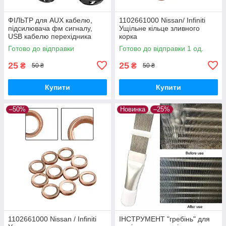
ФІЛЬТР для AUX кабелю,
1102661000 Nissan/ Infiniti
підсилювача фм сигналу,
Ущільне кільце зливного
USB кабелю перехідника
корка
Готово до відправки
Готово до відправки 1 од.
25
25
₴
₴
50 ₴
50 ₴
Купити
Купити
–50%
Новинка
–25%
1102661000 Nissan / Infiniti
ІНСТРУМЕНТ "гребінь" для