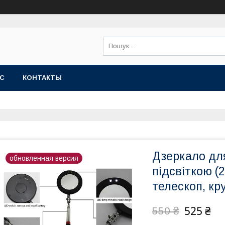
АС
КОНТАКТЫ
Дзеркало для
обновленная версия
підсвіткою (2
телескоп, кр
525 ₴
550 ₴