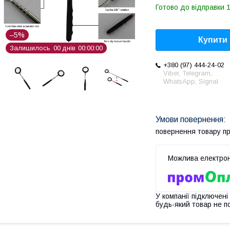
Готово до відправки 1
–5%
Купити
Залишилось
0
0
днів
0
0
0
0
0
0
+380 (97) 444-24-02
Viber, Telegram,
WhatsApp, Signal
повернення товару п
У компанії підключені
будь-який товар не п