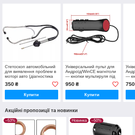
Стетоскоп автомобільний
Універсальний пульт для
Унів
для виявлення проблем в
Андроїд/WinCE магнітоли
Андр
моторі авто (діагностика
— кнопки мультируля під
— кн
ДВС, КПП, ходова)
кермо 7 кнопок
керм
350
950
750
₴
₴
Купити
Купити
Акційні пропозиції та новинки
–53%
Новинка
–50%