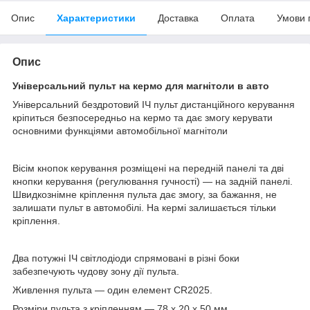
Опис
Характеристики
Доставка
Оплата
Умови 
Опис
Універсальний пульт на кермо для магнітоли в авто
Універсальний бездротовий ІЧ пульт дистанційного керування
кріпиться безпосередньо на кермо та дає змогу керувати
основними функціями автомобільної магнітоли
Вісім кнопок керування розміщені на передній панелі та дві
кнопки керування (регулювання гучності) — на задній панелі.
Швидкознімне кріплення пульта дає змогу, за бажання, не
залишати пульт в автомобілі. На кермі залишається тільки
кріплення.
Два потужні ІЧ світлодіоди спрямовані в різні боки
забезпечують чудову зону дії пульта.
Живлення пульта — один елемент CR2025.
Розміри пульта з кріпленням — 78 x 20 x 50 мм