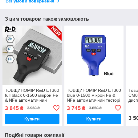
Всі умови повернення
З цим товаром також замовляють
ТОВЩИНОМІР R&D ET360
ТОВЩИНОМІР R&D ET360
Тов
full black 0-1500 мікрон Fe
blue 0-1500 мікрон Fe &
CM8
& NFe автоматичний
NFe автоматичний тесторі
дисп
тесторі фарби
фарби автомобільний
3 845
3 745
₴
₴
3 950 ₴
3 850 ₴
автомобільний
3 5
Купити
Купити
Подібні товари компанії