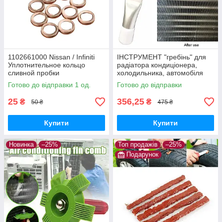
1102661000 Nissan / Infiniti
ІНСТРУМЕНТ "гребінь" для
Уплотнительное кольцо
радіатора кондиціонера,
сливной пробки
холодильника, автомобіля
(очищення, ремонт)
Готово до відправки 1 од.
Готово до відправки
25
356,25
₴
₴
50 ₴
475 ₴
Купити
Купити
Новинка
–25%
Топ продажів
–25%
Подарунок