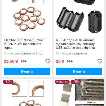
1102661000 Nissan/ Infiniti
ФІЛЬТР для AUX кабелю,
Ущільне кільце зливного
підсилювача фм сигналу,
корка
USB кабелю перехідника
Готово до відправки 1 од.
Готово до відправки
23,50
25
₴
₴
50 ₴
50 ₴
Купити
Купити
–50%
Новинка
–25%