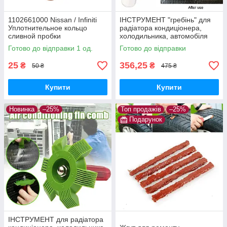
1102661000 Nissan / Infiniti
ІНСТРУМЕНТ "гребінь" для
Уплотнительное кольцо
радіатора кондиціонера,
сливной пробки
холодильника, автомобіля
(очищення, ремонт)
Готово до відправки 1 од.
Готово до відправки
25
356,25
₴
₴
50 ₴
475 ₴
Купити
Купити
Новинка
–25%
Топ продажів
–25%
Подарунок
ІНСТРУМЕНТ для радіатора