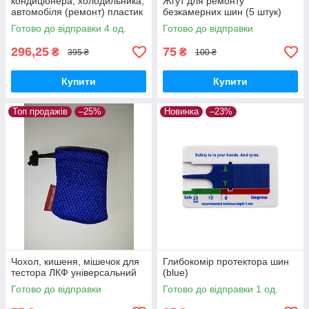
кондиціонера, холодильника,
Жгут для ремонту
автомобіля (ремонт) пластик
безкамерних шин (5 штук)
Готово до відправки 4 од.
Готово до відправки
296,25
75
₴
₴
395 ₴
100 ₴
Купити
Купити
Топ продажів
–25%
Новинка
–23%
Чохол, кишеня, мішечок для
Глибокомір протектора шин
тестора ЛКФ універсальний
(blue)
Готово до відправки
Готово до відправки 1 од.