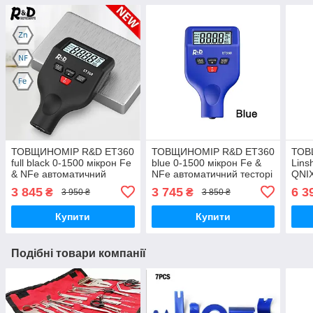
ТОВЩИНОМІР R&D ET360
ТОВЩИНОМІР R&D ET360
ТОВ
full black 0-1500 мікрон Fe
blue 0-1500 мікрон Fe &
Lins
& NFe автоматичний
NFe автоматичний тесторі
QNI
тесторі фарби
фарби автомобільний
3 845
3 745
6 3
₴
₴
3 950 ₴
3 850 ₴
автомобільний
Купити
Купити
Подібні товари компанії