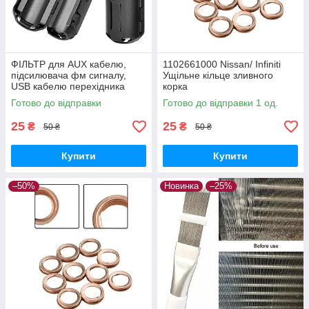
ФІЛЬТР для AUX кабелю,
1102661000 Nissan/ Infiniti
підсилювача фм сигналу,
Ущільне кільце зливного
USB кабелю перехідника
корка
Готово до відправки
Готово до відправки 1 од.
25
25
₴
₴
50 ₴
50 ₴
Купити
Купити
–50%
Новинка
–25%