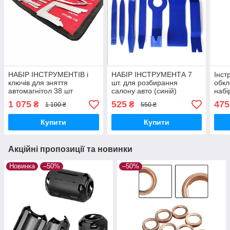
НАБІР ІНСТРУМЕНТІВ і
НАБІР ІНСТРУМЕНТА 7
Інст
ключів для зняття
шт. для розбирання
обкл
автомагнітол 38 шт
салону авто (синій)
набі
(червоний чохол для
1 075
525
475
₴
₴
1 100 ₴
550 ₴
зберігання)
Купити
Купити
Акційні пропозиції та новинки
Новинка
–50%
–50%