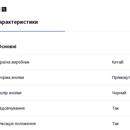
арактеристики
Основні
раїна виробник
Китай
орма кнопки
Прямоку
олір кнопки
Чорний
ідсвічування
Так
іксація положення
Так