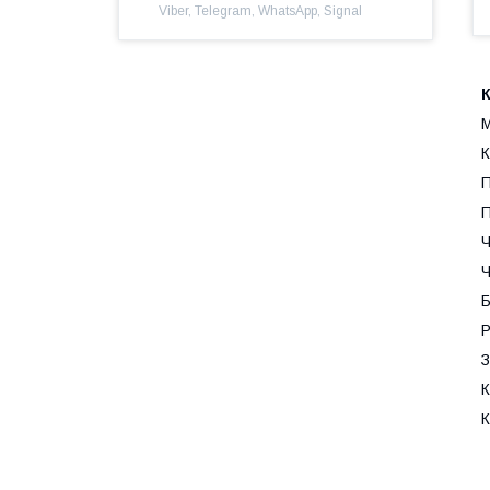
Viber, Telegram, WhatsApp, Signal
К
М
К
П
П
Ч
Ч
Б
Р
З
К
К