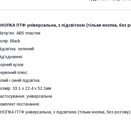
НОПКА ПТФ універсальна, з підсвіткою (тільки кнопка, без р
атір'ял: ABS пластик
олір: Black
ідсвітка: зелений
ід'єднання:
орний кузов
ервоний плюс
ілий і синій підсвітка
озмір: 33.1 x 22.4 x 52.1мм
астосування: універсальна
омплект постачання:
НОПКА ПТФ універсальна, з підсвіткою (тільки кнопка, без роз'єму)