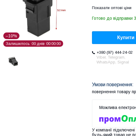
Показати оптові ціни
Готово до відправки 3
–10%
Купити
Залишилось
0
0
днів
0
0
0
0
0
0
+380 (97) 444-24-02
Viber, Telegram,
WhatsApp, Signal
повернення товару п
У компанії підключені
будь-який товар не п