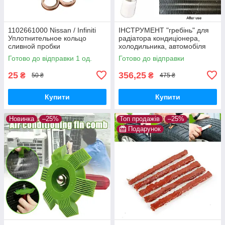
1102661000 Nissan / Infiniti
ІНСТРУМЕНТ "гребінь" для
Уплотнительное кольцо
радіатора кондиціонера,
сливной пробки
холодильника, автомобіля
(очищення, ремонт)
Готово до відправки 1 од.
Готово до відправки
25
356,25
₴
₴
50 ₴
475 ₴
Купити
Купити
Новинка
–25%
Топ продажів
–25%
Подарунок