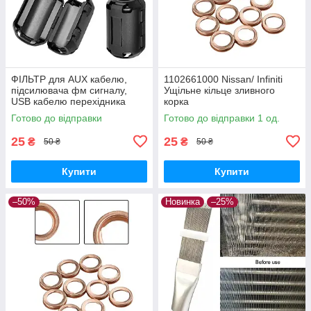
ФІЛЬТР для AUX кабелю,
1102661000 Nissan/ Infiniti
підсилювача фм сигналу,
Ущільне кільце зливного
USB кабелю перехідника
корка
Готово до відправки
Готово до відправки 1 од.
25
25
₴
₴
50 ₴
50 ₴
Купити
Купити
–50%
Новинка
–25%