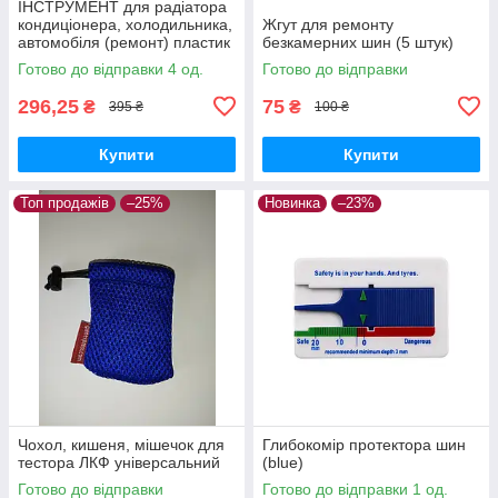
ІНСТРУМЕНТ для радіатора
кондиціонера, холодильника,
Жгут для ремонту
автомобіля (ремонт) пластик
безкамерних шин (5 штук)
Готово до відправки 4 од.
Готово до відправки
296,25
75
₴
₴
395 ₴
100 ₴
Купити
Купити
Топ продажів
–25%
Новинка
–23%
Чохол, кишеня, мішечок для
Глибокомір протектора шин
тестора ЛКФ універсальний
(blue)
Готово до відправки
Готово до відправки 1 од.