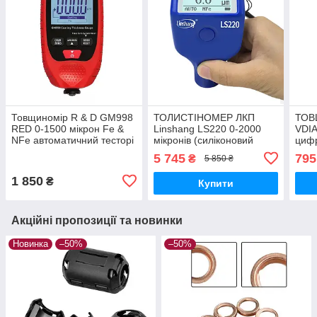
Товщиномір R & D GM998
ТОЛИСТІНОМЕР ЛКП
ТОВ
RED 0-1500 мікрон Fe &
Linshang LS220 0-2000
VDI
NFe автоматичний тесторі
мікронів (силіконовий
цифр
фарби автомобільний
чохол)
авто
5 745
795
₴
5 850 ₴
кал
1 850
₴
Купити
Акційні пропозиції та новинки
Новинка
–50%
–50%