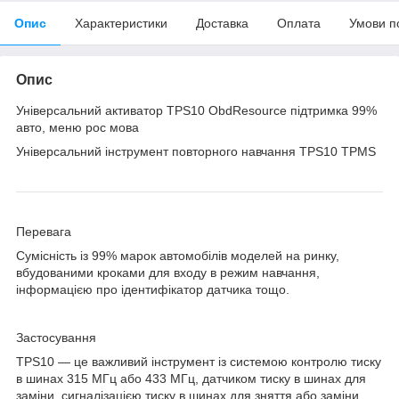
Опис
Характеристики
Доставка
Оплата
Умови п
Опис
Універсальний активатор TPS10 ObdResource підтримка 99%
авто, меню рос мова
Універсальний інструмент повторного навчання TPS10 TPMS
Перевага
Сумісність із 99% марок автомобілів моделей на ринку,
вбудованими кроками для входу в режим навчання,
інформацією про ідентифікатор датчика тощо.
Застосування
TPS10 — це важливий інструмент із системою контролю тиску
в шинах 315 МГц або 433 МГц, датчиком тиску в шинах для
заміни, сигналізацією тиску в шинах для зняття або заміни