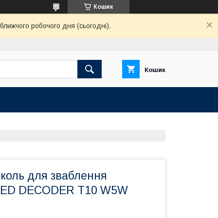
Кошик
ближчого робочого дня (сьогодні).
Кошик
околь для зваблення
 LED DECODER T10 W5W