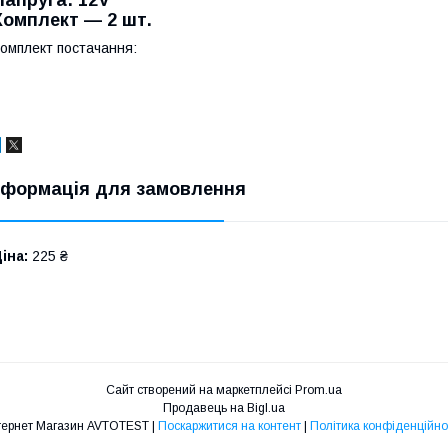
Напруга: 12V
Комплект — 2 шт.
омплект постачання:
нформація для замовлення
іна:
225 ₴
Сайт створений на маркетплейсі
Prom.ua
Продавець на Bigl.ua
Інтернет Магазин AVTOTEST |
Поскаржитися на контент
|
Політика конфіденційно