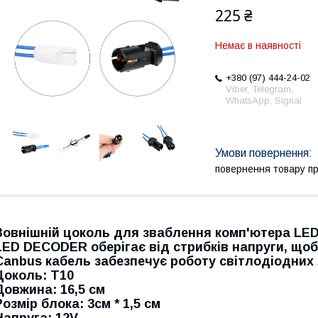
225 ₴
Немає в наявності
+380 (97) 444-24-02
Viber, Telegram,
WhatsApp, Signal
повернення товару п
Зовнішній цоколь для зваблення комп'ютера LE
LED DECODER оберігає від стрибків напруги, щоб
Canbus кабель забезпечує роботу світлодіодних 
Цоколь: Т10
Довжина: 16,5 см
Розмір блока: 3см * 1,5 см