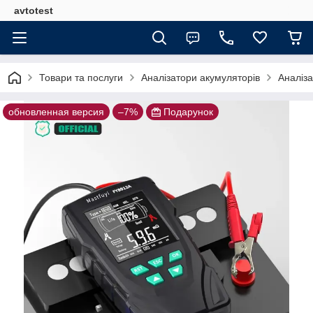
avtotest
Товари та послуги
Аналізатори акумуляторів
Аналіза
обновленная версия
–7%
Подарунок