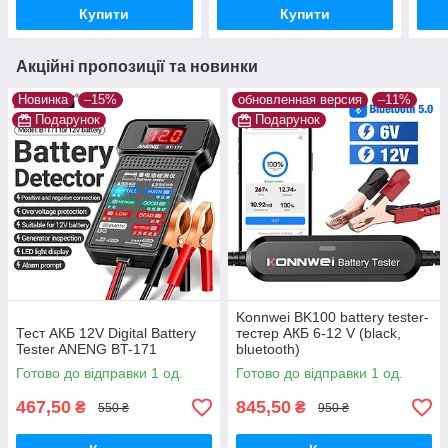
Купити
Купити
Акційні пропозиції та новинки
Новинка
–15%
обновленная версия
–11%
Подарунок
Подарунок
Konnwei BK100 battery tester-
Тест АКБ 12V Digital Battery
тестер АКБ 6-12 V (black,
Tester ANENG BT-171
bluetooth)
Готово до відправки 1 од.
Готово до відправки 1 од.
467,50
845,50
₴
₴
550 ₴
950 ₴