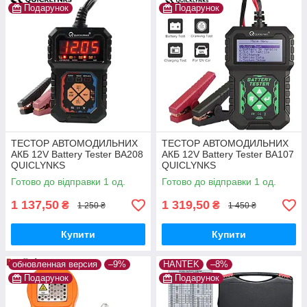
Подарунок
Подарунок
ТЕСТОР АВТОМОДИЛЬНИХ
ТЕСТОР АВТОМОДИЛЬНИХ
АКБ 12V Battery Tester BA208
АКБ 12V Battery Tester BA107
QUICLYNKS
QUICLYNKS
Готово до відправки 1 од.
Готово до відправки 1 од.
1 137,50
1 319,50
₴
₴
1 250 ₴
1 450 ₴
Купити
Купити
обновленная версия
–9%
HANTEK
–8%
Подарунок
Подарунок