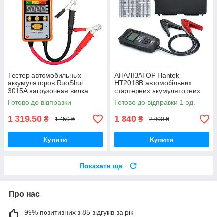
Тестер автомобильных
АНАЛІЗАТОР Hantek
аккумуляторов RuoShui
HT2018B автомобільних
3015A нагрузочная вилка
стартерних акумуляторних
батарей, тесторі АКБ
Готово до відправки
Готово до відправки 1 од.
1 319,50
1 840
₴
₴
1 450 ₴
2 000 ₴
Купити
Купити
Показати ще
Про нас
99% позитивних з 85 відгуків за рік