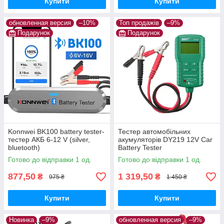
Купити
Купити
обновленная версия
–10%
Топ продажів
–9%
Подарунок
Подарунок
Konnwei BK100 battery tester-
Тестер автомобільних
тестер АКБ 6-12 V (silver,
акумуляторів DY219 12V Car
bluetooth)
Battery Tester
Готово до відправки 1 од.
Готово до відправки 1 од.
877,50
1 319,50
₴
₴
975 ₴
1 450 ₴
Купити
Купити
Новинка
–9%
обновленная версия
–9%