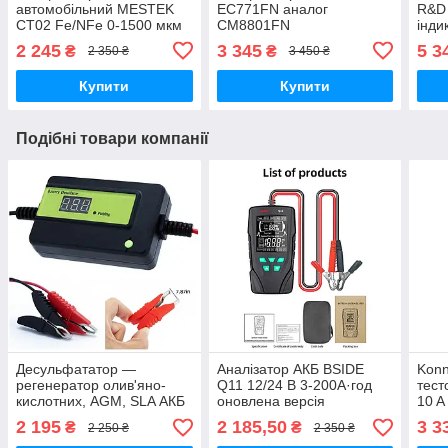
автомобільний MESTEK
EC771FN аналог
R&D
CT02 Fe/NFe 0-1500 мкм
СМ8801FN
інди
2 245
3 345
5 3
₴
₴
2 350 ₴
3 450 ₴
Купити
Купити
Подібні товари компанії
Десульфататор —
Аналізатор АКБ BSIDE
Konn
регенератор олив'яно-
Q11 12/24 В 3-200А·год
тест
кислотних, AGM, SLA АКБ
оновлена версія
10 A
12-48V до 400 А·год
від 
2 195
2 185,50
3 3
₴
₴
2 250 ₴
2 350 ₴