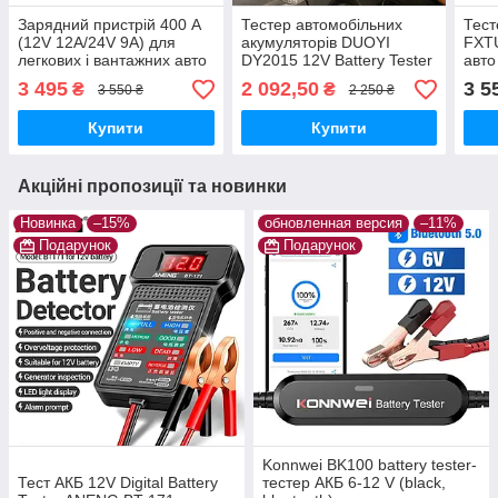
Зарядний пристрій 400 А
Тестер автомобільних
Тест
(12V 12A/24V 9A) для
акумуляторів DUOYI
FXTU
легкових і вантажних авто
DY2015 12V Battery Tester
авто
аналізатор акб
3 495
2 092,50
3 5
₴
₴
3 550 ₴
2 250 ₴
Купити
Купити
Акційні пропозиції та новинки
Новинка
–15%
обновленная версия
–11%
Подарунок
Подарунок
Konnwei BK100 battery tester-
Тест АКБ 12V Digital Battery
тестер АКБ 6-12 V (black,