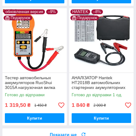
обновленная версия
–9%
HANTEK
–8%
Подарунок
Подарунок
Тестер автомобильных
АНАЛІЗАТОР Hantek
аккумуляторов RuoShui
HT2018B автомобільних
3015A нагрузочная вилка
стартерних акумуляторних
батарей, тесторі АКБ
Готово до відправки
Готово до відправки 1 од.
1 319,50
1 840
₴
₴
1 450 ₴
2 000 ₴
Купити
Купити
Показати ще