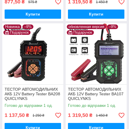
877,50
1 319,50
₴
₴
975 ₴
1 450 ₴
Купити
Купити
Новинка
–9%
обновленная версия
–9%
Подарунок
Подарунок
ТЕСТОР АВТОМОДИЛЬНИХ
ТЕСТОР АВТОМОДИЛЬНИХ
АКБ 12V Battery Tester BA208
АКБ 12V Battery Tester BA107
QUICLYNKS
QUICLYNKS
Готово до відправки 1 од.
Готово до відправки 1 од.
1 137,50
1 319,50
₴
₴
1 250 ₴
1 450 ₴
Купити
Купити