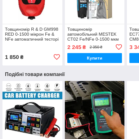
Товщиномір R & D GM998
Товщиномір
Товщ
RED 0-1500 мікрон Fe &
автомобільний MESTEK
EC7
NFe автоматичний тесторі
CT02 Fe/NFe 0-1500 мкм
СМ8
фарби автомобільний
2 245
3 3
₴
2 350 ₴
1 850
₴
Купити
Подібні товари компанії