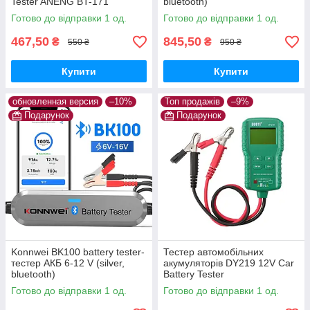
Tester ANENG BT-171
bluetooth)
Готово до відправки 1 од.
Готово до відправки 1 од.
467,50
845,50
₴
₴
550 ₴
950 ₴
Купити
Купити
обновленная версия
–10%
Топ продажів
–9%
Подарунок
Подарунок
Konnwei BK100 battery tester-
Тестер автомобільних
тестер АКБ 6-12 V (silver,
акумуляторів DY219 12V Car
bluetooth)
Battery Tester
Готово до відправки 1 од.
Готово до відправки 1 од.