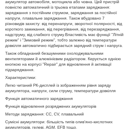
акумулятор автомобіля, мотоцикла або човна. Цей пристрій
повністю автоматичний із трьома етапами заряджання:
заряджання з постійним струмом, заряджання за постійної
напруги, плавальне заряджання. Також вбудовано 7
різновидів захисту: від перенапруги, зворотної полярності, від
короткого замикання, від перегрівання, від перезаряджання,
надструму, від слабкого струму.Властивість має функції "Літній
режим" і "Зимовий режим", тобто залежно від температури
довкілля автоматично підбирається зарядний струм і напруга.
Також обладнаний безшумними охолоджувальними
вентиляторами й алюмінієвим радіатором. Керується однією
кнопкою на корпусі "Repair" для відновлення й активації
підзаряджання.
Характеристики:
Легко читаний РК-дисплей із зображенням рівня заряду
акумулятора, напруги, сили струму, температури довкілля
Функція автоматичного заряджання
Функція відновлення розряджених акумуляторів
Методи заряджання: CC, CV, плавальний
Сумісні акумулятори: більшість типів олив'яно-кислотних
акумуляторів, гелеві, AGM, EFB тощо.