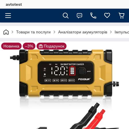
avtotest
Товари та послуги
Аналізатори акумуляторів
Імпульс
Новинка
–3%
Подарунок