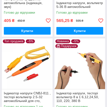
автомобільна (індикація,
Індикатор напруги, вольтметр
звук)
5-36 В автомобільний
Готово до відправки
Готово до відправки
405
565,25
₴
₴
450 ₴
595 ₴
Купити
Купити
Топ продажів
–5%
Новинка
–5%
Подарунок
Індикатор напруги CNBJ-811 ,
Індикатор напруги, тесторі
тесторі вольтметр 2.5-32
вольтметр 8 в 1 6,12,24,50,
автомобільний для сто,
110, 220, 380 В
автоелектрика
Універсальний
Готово до відправки 1 од.
Готово до відправки