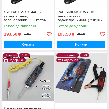
СЧЕТЧИК МОТОЧАСІВ
СЧЕТЧИК МОТОЧАСІВ
універсальний,
універсальний,
водонепроникний. (жовтий
водонепроникний. (Зелений
корпус)
корпус)
Готово до відправки
Готово до відправки
193,50
193,50
₴
₴
450 ₴
450 ₴
Купити
Купити
Новинка
–10%
Топ продажів
–5%
Подарунок
Подарунок
Контролька, продзвінка