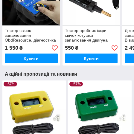
Тестер свічок
Тестер пробник іскри
Дете
запалювання
свічок котушки
запа
ObdResource, діагностика
запалювання двигуна
В ви
свічок Spark Plug Tester
автомобіля
запа
1 550
550
2 4
₴
₴
іскр
Купити
Купити
Акційні пропозиції та новинки
–57%
–57%