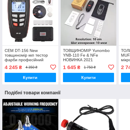
CEM DT-156 New
ТОВЩИНОМІР Yunombo
ТОЛ
товщиномір ккп тестор
YNB-110 Fe & NFe
MUF
фарби професійний
НОВИНКА 2021
мікр
(оновлення версія,
авто
4 245
1 645
2 7
₴
₴
4 350 ₴
1 750 ₴
рубіновий датчик)
авто
Купити
Купити
Подібні товари компанії