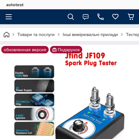
avtotest
Товари та послуги
Інші вимірювальні прилади
Тестер
обновленная версия
Подарунок