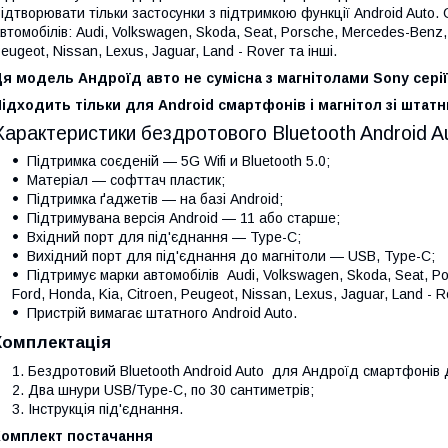
ідтворювати тільки застосунки з підтримкою функції Android Auto.
втомобілів: Audi, Volkswagen, Skoda, Seat, Porsche, Mercedes-Benz, 
eugeot, Nissan, Lexus, Jaguar, Land - Rover та інші.
я модель Андроїд авто не сумісна з магнітолами Sony серії
ідходить тільки для Android смартфонів і магнітол зі штат
Характеристики бездротового Bluetooth Android A
Підтримка соєденій — 5G Wifi и Bluetooth 5.0;
Матеріал — софттач пластик;
Підтримка ґаджетів — на базі Android;
Підтримувана версія Android — 11 або старше;
Вхідний порт для під'єднання — Type-C;
Вихідний порт для під'єднання до магнітоли — USB, Type-C;
Підтримує марки автомобілів Audi, Volkswagen, Skoda, Seat, Po
Ford, Honda, Kia, Citroen, Peugeot, Nissan, Lexus, Jaguar, Land - 
Пристрій вимагає штатного Android Auto.
Комплектація
Бездротовий Bluetooth Android Auto для Андроїд смартфонів 
Два шнури USB/Type-C, по 30 сантиметрів;
Інструкція під'єднання.
Комплект постачання