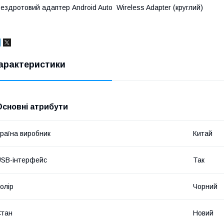
ездротовий адаптер Android Auto Wireless Adapter (круглий)
арактеристики
Основні атрибути
раїна виробник
Китай
SB-інтерфейс
Так
олір
Чорний
Стан
Новий