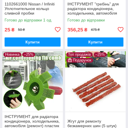
1102661000 Nissan / Infiniti
ІНСТРУМЕНТ "гребінь" для
Уплотнительное кольцо
радіатора кондиціонера,
сливной пробки
холодильника, автомобіля
(очищення, ремонт)
Готово до відправки 1 од.
Готово до відправки
25
356,25
₴
₴
50 ₴
475 ₴
Купити
Купити
Новинка
–25%
Топ продажів
–25%
Подарунок
ІНСТРУМЕНТ для радіатора
кондиціонера, холодильника,
Жгут для ремонту
автомобіля (ремонт) пластик
безкамерних шин (5 штук)