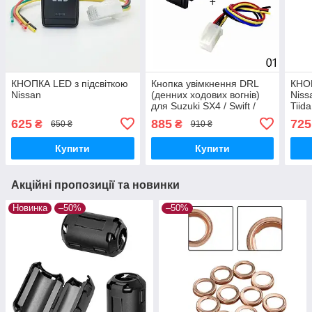
КНОПКА LED з підсвіткою
Кнопка увімкнення DRL
КНОП
Nissan
(денних ходових вогнів)
Niss
для Suzuki SX4 / Swift /
Tiida
Grand Vitara (2006-2012) з
625
885
725
₴
₴
650 ₴
910 ₴
LED-підсвіткою
Купити
Купити
Акційні пропозиції та новинки
Новинка
–50%
–50%