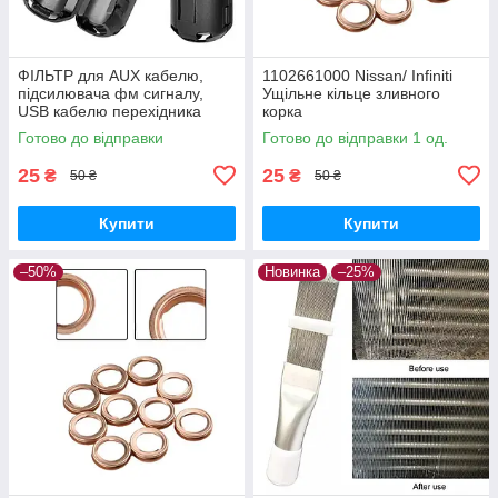
ФІЛЬТР для AUX кабелю,
1102661000 Nissan/ Infiniti
підсилювача фм сигналу,
Ущільне кільце зливного
USB кабелю перехідника
корка
Готово до відправки
Готово до відправки 1 од.
25
25
₴
₴
50 ₴
50 ₴
Купити
Купити
–50%
Новинка
–25%