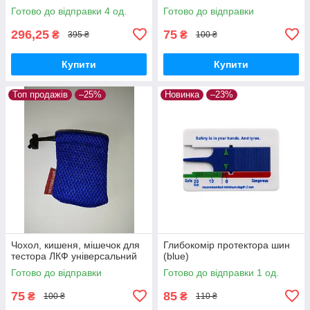
Готово до відправки 4 од.
Готово до відправки
296,25
75
₴
₴
395 ₴
100 ₴
Купити
Купити
Топ продажів
–25%
Новинка
–23%
Чохол, кишеня, мішечок для
Глибокомір протектора шин
тестора ЛКФ універсальний
(blue)
Готово до відправки
Готово до відправки 1 од.
75
85
₴
₴
100 ₴
110 ₴