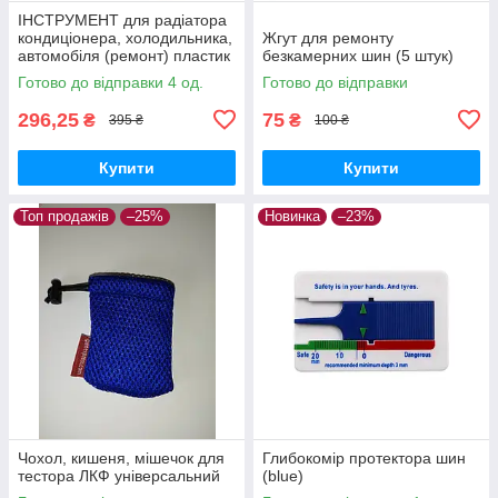
ІНСТРУМЕНТ для радіатора
кондиціонера, холодильника,
Жгут для ремонту
автомобіля (ремонт) пластик
безкамерних шин (5 штук)
Готово до відправки 4 од.
Готово до відправки
296,25
75
₴
₴
395 ₴
100 ₴
Купити
Купити
Топ продажів
–25%
Новинка
–23%
Чохол, кишеня, мішечок для
Глибокомір протектора шин
тестора ЛКФ універсальний
(blue)