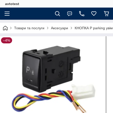
avtotest
Товари та послуги
Аксесуари
КНОПКА P parking увім
–4%