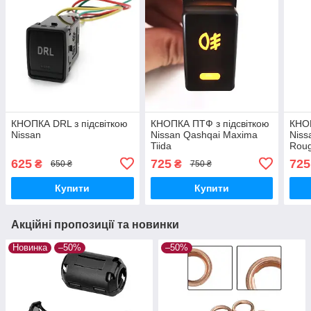
КНОПКА DRL з підсвіткою
КНОПКА ПТФ з підсвіткою
КНОП
Nissan
Nissan Qashqai Maxima
Niss
Tiida
Roug
конт
625
725
725
₴
₴
650 ₴
750 ₴
Gree
Купити
Купити
Акційні пропозиції та новинки
Новинка
–50%
–50%