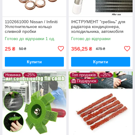
1102661000 Nissan / Infiniti
ІНСТРУМЕНТ "гребінь" для
Уплотнительное кольцо
радіатора кондиціонера,
сливной пробки
холодильника, автомобіля
(очищення, ремонт)
Готово до відправки 1 од.
Готово до відправки
25
356,25
₴
₴
50 ₴
475 ₴
Купити
Купити
Новинка
–25%
Топ продажів
–25%
Подарунок