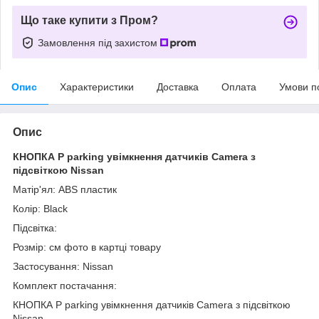
Що таке купити з Пром?
Замовлення під захистом
Опис
Характеристики
Доставка
Оплата
Умови п
Опис
КНОПКА P parking увімкнення датчиків Camera з
підсвіткою Nissan
Матір'ял: ABS пластик
Колір: Black
Підсвітка:
Розмір: см фото в картці товару
Застосування: Nissan
Комплект постачання:
КНОПКА P parking увімкнення датчиків Camera з підсвіткою
Nissan