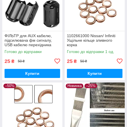
ФІЛЬТР для AUX кабелю,
1102661000 Nissan/ Infiniti
підсилювача фм сигналу,
Ущільне кільце зливного
USB кабелю перехідника
корка
Готово до відправки
Готово до відправки 1 од.
25
25
₴
₴
50 ₴
50 ₴
Купити
Купити
–50%
Новинка
–25%