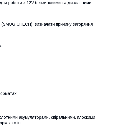
 для роботи з 12V бензиновими та дизельними
и (SMOG CHECH), визначати причину загоряння
а.
форматах
слотними акумуляторами, спіральними, плоскими
рках та ін.