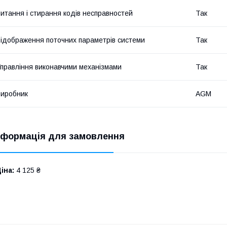
итання і стирання кодів несправностей
Так
ідображення поточних параметрів системи
Так
правління виконавчими механізмами
Так
иробник
AGM
нформація для замовлення
іна:
4 125 ₴