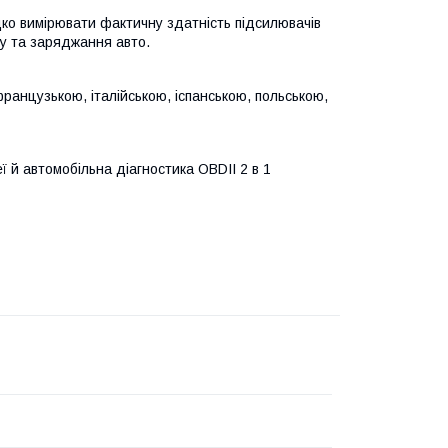
дко вимірювати фактичну здатність підсилювачів
ку та заряджання авто.
ранцузькою, італійською, іспанською, польською,
 автомобільна діагностика OBDII 2 в 1