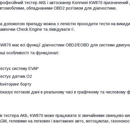
рофесійний тестер АКБ і автосканер Konnwei KW870 призначений
втомобілями, обладнаними OBD2 роз'ємом для діагностики.
а допомогою приладу можна з легкістю проходити тести на викид
ампочки Check Engine та ліквідувати її.
W870 має всі функції діагностики OBD2/EOBD для системи двигун
нші особливості та функціонал:
естує систему EVAP
естує датчик О2
оніторинг борту
оказує потокові дані в реальному часі в графічному та числовому 
к тестера АКБ, KW870 може працювати зі звичайними свинцево-ки
GM, гелевими на легкових і вантажних авто, мотоциклах, газонокоса