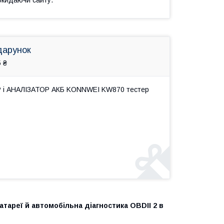
дарунок
 ₴
Р і АНАЛІЗАТОР АКБ KONNWEI KW870 тестер
реї й автомобільна діагностика OBDII 2 в