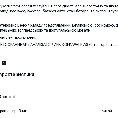
учасна технологія тестування провідності дає змогу точно та шви
олодного пуску пускової батареї авто, стан батареї та системи пус
нтерфейс меню приладу представлений англійською, російською, ф
імецькою, голландською та португальською мовами.
омплект постачання:
ВТОСКАНИНАР і АНАЛІЗАТОР АКБ KONNWEI KW870 тестер батареї й
арактеристики
Основні
раїна виробник
Китай