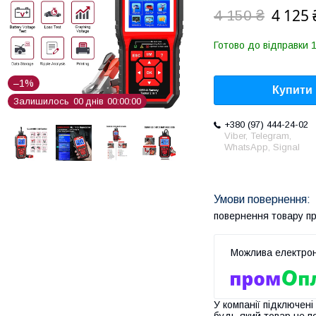
4 125 
4 150 ₴
Готово до відправки 1
–1%
Купити
Залишилось
0
0
днів
0
0
0
0
0
0
+380 (97) 444-24-02
Viber, Telegram,
WhatsApp, Signal
повернення товару п
У компанії підключені
будь-який товар не п