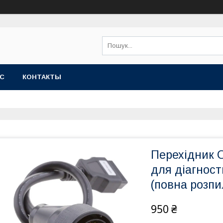
АС
КОНТАКТЫ
Перехідник O
для діагнос
(повна розпи
950 ₴