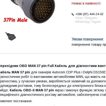
Немає в наявності
+380 (97) 444-24-02
Viber, Telegram,
WhatsApp, Signal
повернення товару п
ерехідник OBD MAN 37 pin Full Кабель для діагностики ван
абель MAN 37 pin
для сканерів Autocom CDP Plus і Delphi DS150E
іагностичних робіт із вантажними автомобілями MAN, що мають на 
іагностика, у сучасних умовах, виробляється зазвичай за допомог
ідповідним роз'ємом, тому безпосередньо до електронного блока к
вийде.
Кабель OBD-II MAN 37 pin
якраз і виконує функцію зв'язку
пецифічного діагностичного роз'єму автомобіля, забезпечуючи стаб
омплект постачання: