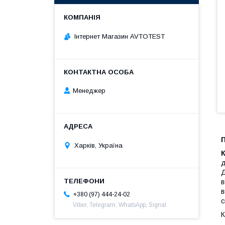
Інтернет Магазин AVTOTEST
Менеджер
П
Харків, Україна
К
д
Д
в
+380 (97) 444-24-02
с
Viber, Telegram, WhatsApp, Signal
К