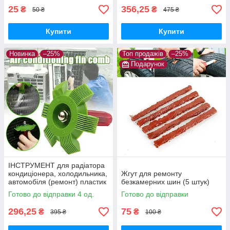
25
356,25
₴
₴
50 ₴
475 ₴
Купити
Купити
Новинка
–25%
Топ продажів
–25%
Подарунок
ІНСТРУМЕНТ для радіатора
кондиціонера, холодильника,
Жгут для ремонту
автомобіля (ремонт) пластик
безкамерних шин (5 штук)
Готово до відправки 4 од.
Готово до відправки
296,25
75
₴
₴
395 ₴
100 ₴