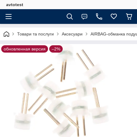
avtotest
Товари та послуги
Аксесуари
AIRBAG-обманка подуш
обновленная версия
–2%