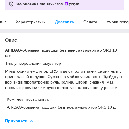
Замовлення під захистом
пис
Характеристики
Доставка
Оплата
Умови пове
Опис
AIRBAG-обманка подушки безпеки, акумулятор SRS 10
шт.
Тип: універсальний емулятор
Мініатюрний емулятор SRS, має супротив такий самий як и у
оригінальній подушці. Сумісне з майже усіма авто. Підійде до
всіх видів піропатронів( руль, коліна, штори, сидіння) має
невеликі розміри чим дуже поліпшує втановлення у розьем.
Комплект постачання:
AIRBAG-обманка подушки безпеки, акумулятор SRS 10 шт.
Приховати