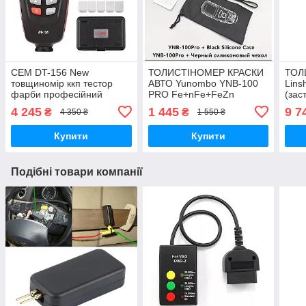
CEM DT-156 New
ТОЛИСТІНОМЕР КРАСКИ
ТОЛ
товщиномір ккп тестор
АВТО Yunombo YNB-100
Lins
фарби професійний
PRO Fe+nFe+FeZn
(зас
(оновлення версія,
(чорний чохол
Fe+Z
4 245
1 445
9 7
₴
₴
4 350 ₴
1 550 ₴
рубіновий датчик)
силіконовий)
Fe ш
Купити
Купити
Подібні товари компанії