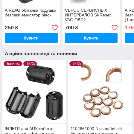
AIRBAG обманка подушки
СБРОС СЕРВИСНЫХ
AIR
безпеки емулятор black
ИНТЕРВАЛОВ SI-Reset
безп
VAG OBD2
(1шт
250
700
175
₴
₴
Купити
Купити
Акційні пропозиції та новинки
Новинка
–50%
–50%
ФІЛЬТР для AUX кабелю,
1102661000 Nissan/ Infiniti
підсилювача фм сигналу,
Ущільне кільце зливного