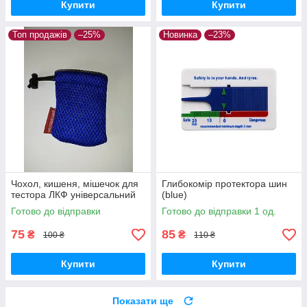
Купити
Купити
Топ продажів
–25%
Новинка
–23%
Чохол, кишеня, мішечок для
Глибокомір протектора шин
тестора ЛКФ універсальний
(blue)
Готово до відправки
Готово до відправки 1 од.
75
85
₴
₴
100 ₴
110 ₴
Купити
Купити
Показати ще