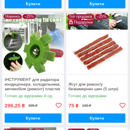
Купити
Купити
Новинка
–25%
Топ продажів
–25%
Подарунок
ІНСТРУМЕНТ для радіатора
кондиціонера, холодильника,
Жгут для ремонту
автомобіля (ремонт) пластик
безкамерних шин (5 штук)
Готово до відправки 4 од.
Готово до відправки
296,25
75
₴
₴
395 ₴
100 ₴
Купити
Купити