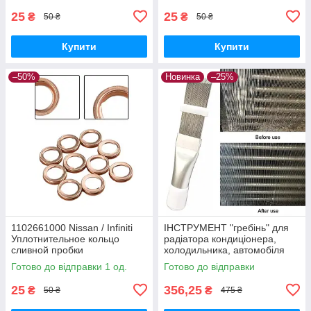
25
25
₴
₴
50 ₴
50 ₴
Купити
Купити
–50%
Новинка
–25%
1102661000 Nissan / Infiniti
ІНСТРУМЕНТ "гребінь" для
Уплотнительное кольцо
радіатора кондиціонера,
сливной пробки
холодильника, автомобіля
(очищення, ремонт)
Готово до відправки 1 од.
Готово до відправки
25
356,25
₴
₴
50 ₴
475 ₴