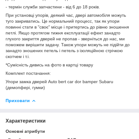
- термін служби запчастини - від 6 до 18 років.
При установці упорів, деякий час, двері автомобіля можуть
туго закриватись. Це нормальний процесс, так як упори
повинні стати в "своє" місце і притертись до рівню зношення
петлі. Якщо протягом тижня експлуатації ефект занадто
глухого закриття дверей не пропав - зверніться до нас, ми
поможем вирішити задачу. Також упори можуть не підійти до
занадто зношених петель і петель з ізоляційною стрічкою
скотчем і т.і.
*Сумісність дивись на фото в картці товару
Комплект постачання:
Упори замка дверей Auto bert car dor bamper Subaru
(демопфері, гумки)
Приховати
Характеристики
Основні атрибути