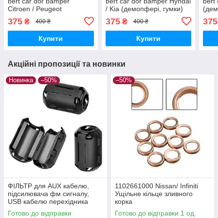
bert car dor bamper
bert car dor bamper Hyndai
bert
Citroen / Peugeot
/ Kia (демопфері, гумки)
(дем
(демопфері, гумки)
375
375
375
₴
₴
400 ₴
400 ₴
Купити
Купити
Акційні пропозиції та новинки
Новинка
–50%
–50%
ФІЛЬТР для AUX кабелю,
1102661000 Nissan/ Infiniti
підсилювача фм сигналу,
Ущільне кільце зливного
USB кабелю перехідника
корка
Готово до відправки
Готово до відправки 1 од.