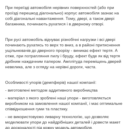
При переїзді автомобіля нерівних поверхностей (або при
проїзді перешкод діагонально) корпус автомобіля зазнає на
собі діагональні навантаження. Тому, двері, а також двері
багажника, починають рухатися і в дверному отворі.
При русі автомобіль відчуває різнобічні нагрузки і всі двері
починають рухатись то верх то вниз, а в районі притиснення
ущільнювачів до дверного прорізу - виникає ефект тертя. А
отже, при потрапляння пилу і бруду, ефект буде як від тертя
дрібним наждачним папером. Амплітуда переміщень дверей
невелика, але з огляду на нерівні дороги, часта.
Особливості упорів (демпферів) нашої компанії:
- виготовлені методом аддитивного виробництва
- матеріал з якого зроблені наші упори - виготовляється
виробником на замовлення нашої компанії, і має оптимальне
співвідношення гуми та пластику.
- не використовуємо ливарну технологію, що дозволяє
моделювати упори до найдрібніших деталей і довести макет
до досконалості під кожну модель автомобіля.