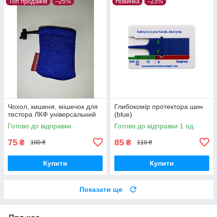
Топ продажів
–25%
Новинка
–23%
Чохол, кишеня, мішечок для
Глибокомір протектора шин
тестора ЛКФ універсальний
(blue)
Готово до відправки
Готово до відправки 1 од.
75
85
₴
₴
100 ₴
110 ₴
Купити
Купити
Показати ще