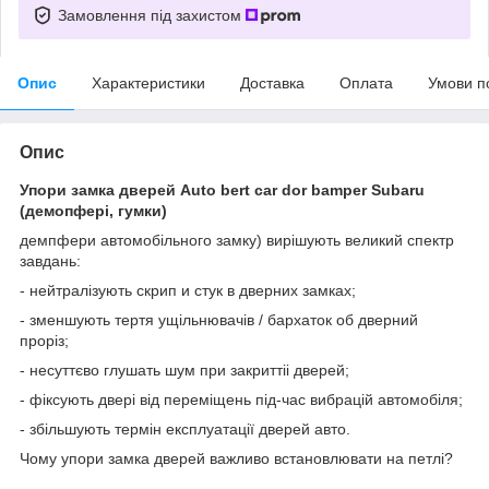
Замовлення під захистом
Опис
Характеристики
Доставка
Оплата
Умови п
Опис
Упори замка дверей Auto bert car dor bamper Subaru
(демопфері, гумки)
демпфери автомобільного замку) вирішують великий спектр
завдань:
- нейтралізують скрип и стук в дверних замках;
- зменшують тертя ущільнювачів / бархаток об дверний
проріз;
- несуттєво глушать шум при закриттіі дверей;
- фіксують двері від переміщень під-час вибрацій автомобіля;
- збільшують термін експлуатації дверей авто.
Чому упори замка дверей важливо встановлювати на петлі?