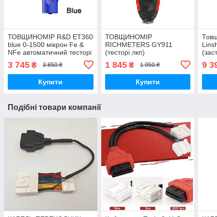
ТОВЩИНОМІР R&D ET360
ТОВЩИНОМІР
Тов
blue 0-1500 мікрон Fe &
RICHMETERS GY911
Lins
NFe автоматичний тесторі
(тесторі лкп)
(зас
фарби автомобільний
меню
3 745
1 845
9 3
₴
₴
3 850 ₴
1 950 ₴
Fe+Z
Fe ш
Купити
Купити
Подібні товари компанії