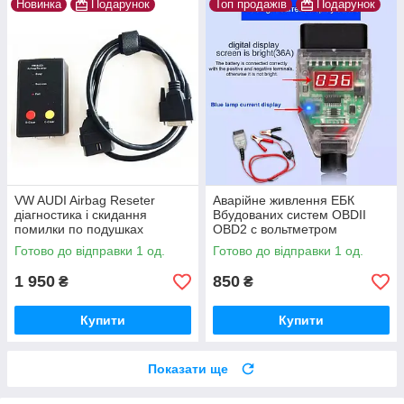
Новинка
Подарунок
Топ продажів
Подарунок
VW AUDI Airbag Reseter
Аварійне живлення ЕБК
діагностика і скидання
Вбудованих систем OBDII
помилки по подушках
OBD2 c вольтметром
безпеки
Готово до відправки 1 од.
Готово до відправки 1 од.
1 950
850
₴
₴
Купити
Купити
Показати ще