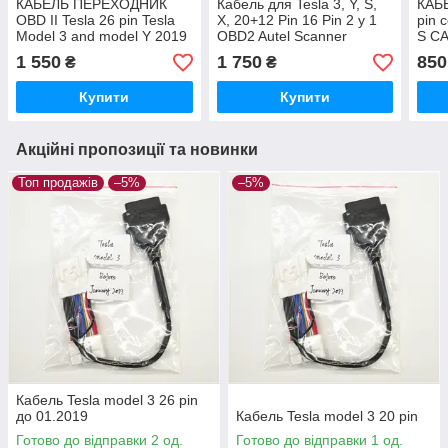
КАБЕЛЬ ПЕРЕХОДНИК
Кабель для Tesla 3, Y, S,
КАБ
OBD II Tesla 26 pin Tesla
X, 20+12 Pin 16 Pin 2 у 1
pin 
Model 3 and model Y 2019
OBD2 Autel Scanner
S C
+
MaxiSys Ultra Elite
1 550
1 750
850
₴
₴
Купити
Купити
Акційні пропозиції та новинки
Топ продажів
–5%
–5%
Кабель Tesla model 3 26 pin
до 01.2019
Кабель Tesla model 3 20 pin
Готово до відправки 2 од.
Готово до відправки 1 од.