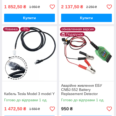
1 852,50
2 137,50
₴
₴
1 950 ₴
2 250 ₴
Купити
Купити
Новинка
–5%
обновленная версия
Подарунок
Аварійне живлення ЕБУ
CNBJ-552 Battery
Кабель Tesla Model 3 model Y
Replasement Detector
(вольтметр, амперметр)
Готово до відправки 1 од.
Готово до відправки 1 од.
1 472,50
950
₴
₴
1 550 ₴