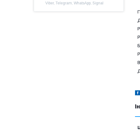
Viber, Telegram, WhatsApp, Signal
П
Д
Р
Р
Б
Р
В
Д
І
Ц