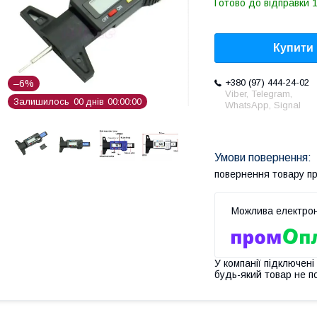
Готово до відправки 1
Купити
+380 (97) 444-24-02
–6%
Viber, Telegram,
Залишилось
0
0
днів
0
0
0
0
0
0
WhatsApp, Signal
повернення товару п
У компанії підключені
будь-який товар не п