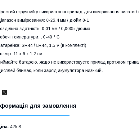
ростий і зручний у використанні прилад для вимірювання висоти / г
іапазон вимірювання: 0-25,4 мм / дюйм 0-1
оздільна здатність: 0,01 мм / 0,0005 дюйма
обочі температури. : 0-40 ° C
атарейка: SR44 / LR44, 1.5 V (в комплекті)
озмір: 11 х 6 х 1,2 см
иймайте батарею, якщо не використовуєте прилад протягом тривал
исплей блимає, коли заряд акумулятора низький.
нформація для замовлення
іна:
425 ₴