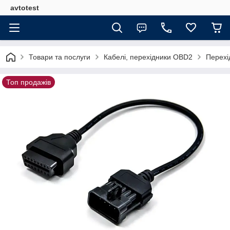
avtotest
Товари та послуги
Кабелі, перехідники OBD2
Перехі
Топ продажів