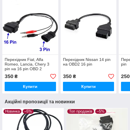
Перехідник Fiat, Alfa
Перехідник Nissan 14 pin
Пере
Romeo, Lancia, Chery 3
на OBD2 16 pin
pin
pin на 16 pin OBD 2
350
350
250
₴
₴
Купити
Купити
Акційні пропозиції та новинки
Новинка
–5%
Топ продажів
–5%