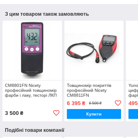
З цим товаром також замовляють
СМ8801FN Nicety
Товщиномір покриттів
Yun
професійний товщиномір
професійний Nicety
циф
фарби і лаку, тесторі ЛКП
CM8811FN
фарб
для перевірки авто
підс
6 395
495
₴
6 500 ₴
вима
3 500
₴
Купити
Подібні товари компанії