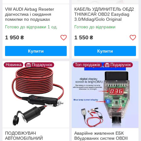
VW AUDI Airbag Reseter
КАБЕЛЬ УДЛИНИТЕЛЬ ОБД2
діагностика і скидання
THINKCAR OBD2 Easydiag
помилки по подушках
3.0/Mdiag/Golo Original
безпеки
THINKDIAG
Готово до відправки 1 од.
Готово до відправки
1 950
1 550
₴
₴
Купити
Купити
Новинка
Подарунок
Топ продажів
Подарунок
ПОДОВЖУВАЧ
Аварійне живлення ЕБК
АВТОМОБІЛЬНИЙ
Вбудованих систем OBDII