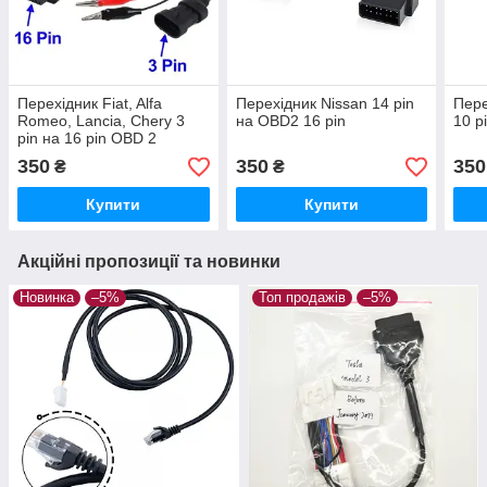
Перехідник Fiat, Alfa
Перехідник Nissan 14 pin
Пере
Romeo, Lancia, Chery 3
на OBD2 16 pin
10 p
pin на 16 pin OBD 2
350
350
350
₴
₴
Купити
Купити
Акційні пропозиції та новинки
Новинка
–5%
Топ продажів
–5%