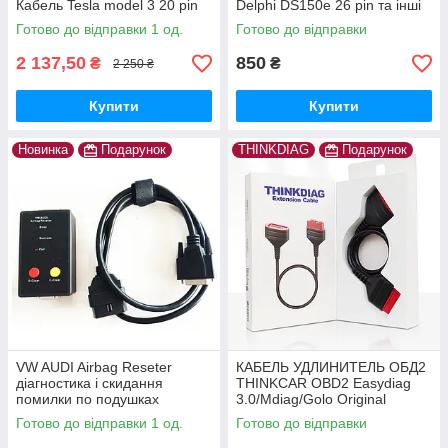
Кабель Tesla model 3 20 pin
Delphi DS150e 26 pin та інші
Готово до відправки 1 од.
Готово до відправки
2 137,50
850
₴
₴
2 250 ₴
Купити
Купити
Новинка
Подарунок
THINKDIAG
Подарунок
VW AUDI Airbag Reseter
КАБЕЛЬ УДЛИНИТЕЛЬ ОБД2
діагностика і скидання
THINKCAR OBD2 Easydiag
помилки по подушках
3.0/Mdiag/Golo Original
безпеки
THINKDIAG
Готово до відправки 1 од.
Готово до відправки