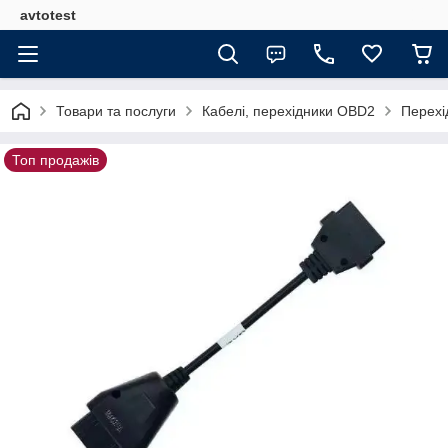
avtotest
Товари та послуги
Кабелі, перехідники OBD2
Перехі
Топ продажів