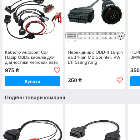
Кабелю Autocom Саг.
Перехідник c OBD-II 16-pin
ПЕР
Набір OBD2 кабелів для
на 14-pin MB Sprinter, VW
BMW
діагностики легкових авто
LT, SsangYong
975
350
₴
350
₴
Купити
Подібні товари компанії