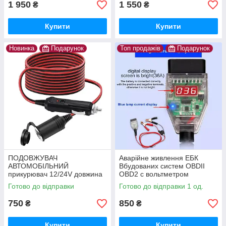
1 950
1 550
₴
₴
Купити
Купити
Новинка
Подарунок
Топ продажів
Подарунок
ПОДОВЖУВАЧ
Аварійне живлення ЕБК
АВТОМОБІЛЬНИЙ
Вбудованих систем OBDII
прикурювач 12/24V довжина
OBD2 c вольтметром
3 метра
Готово до відправки
Готово до відправки 1 од.
750
850
₴
₴
Купити
Купити