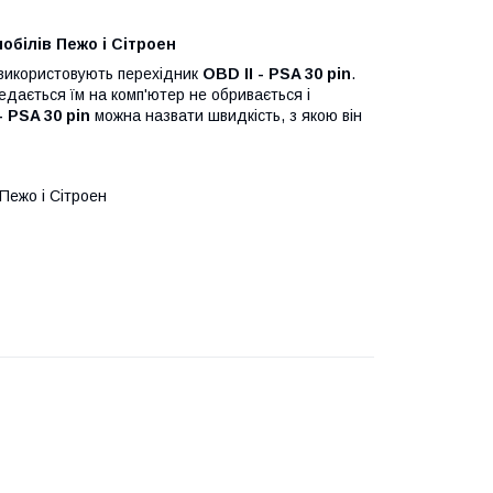
обілів Пежо і Сітроен
використовують перехідник
OBD II - PSA 30 pin
.
едається їм на комп'ютер не обривається і
 PSA 30 pin
можна назвати швидкість, з якою він
 Пежо і Сітроен