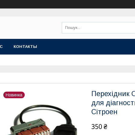
АС
КОНТАКТЫ
Перехідник O
Новинка
для діагност
Сітроен
350 ₴