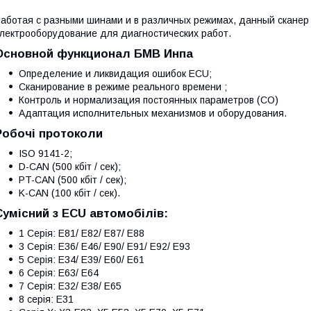
аботая с разными шинами и в различных режимах, данный сканер
лектрооборудование для диагностических работ.
Основной функционал БМВ Инпа
Определение и ликвидация ошибок ECU;
Сканирование в режиме реального времени ;
Контроль и нормализация постоянных параметров (СО)
Адаптация исполнительных механизмов и оборудования.
Робочі протоколи
ISO 9141-2;
D-CAN (500 кбіт / сек);
PT-CAN (500 кбіт / сек);
K-CAN (100 кбіт / сек).
Сумісний з ECU автомобілів:
1 Серія: E81/ E82/ E87/ E88
3 Серія: E36/ E46/ E90/ E91/ E92/ E93
5 Серія: E34/ E39/ E60/ E61
6 Серія: E63/ E64
7 Серія: E32/ E38/ E65
8 серія: E31