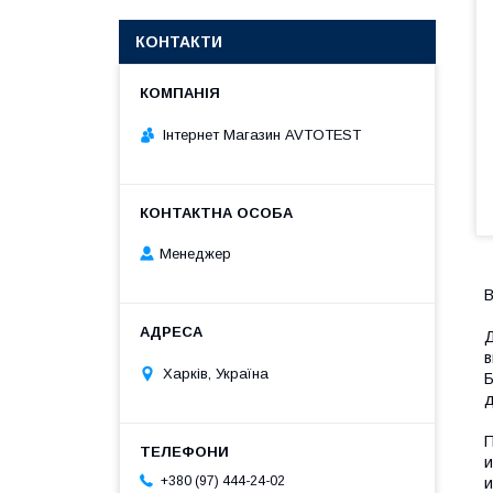
КОНТАКТИ
Інтернет Магазин AVTOTEST
Менеджер
B
Д
в
Харків, Україна
Б
д
П
и
+380 (97) 444-24-02
и