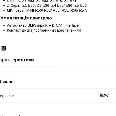
Серія X: X3-E83, X5 E53, X5 E70, X5-E71
Z Серія: Z1-E30, Z3-E36, Z4-E85/ E86, Z5-E52
MINI серія: MINI-R50/ R52/ R53/ R55/ R56/ R57.
Комплектація пристрою
Автосканер BMW inpa K + D-CAN Interface
Компакт диск з програмним забезпеченням
арактеристики
Основні
иробник
BMW