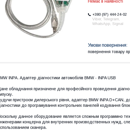
Немає в наявності
+380 (97) 444-24-02
Viber, Telegram,
WhatsApp, Signal
повернення товару п
MW INPA. Адаптер діагностики автомобілів BMW - INPA USB
ане обладнання призначене для професійного проведення діагнос
ипуску.
удучи пристроєм дилерського рівня, адаптер BMW INPA D+CAN, доз
іагностики до програмування контрольних панелей кодування блокі
оскольку данное оборудование является сложным программно тех
нженерами концерна для внутренних производственных нужд, сл
спользованием сканера.