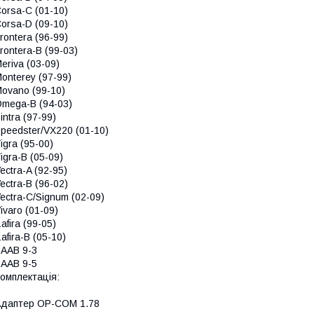
orsa-C (01-10)
orsa-D (09-10)
rontera (96-99)
rontera-B (99-03)
eriva (03-09)
onterey (97-99)
ovano (99-10)
mega-B (94-03)
intra (97-99)
peedster/VX220 (01-10)
igra (95-00)
igra-B (05-09)
ectra-A (92-95)
ectra-B (96-02)
ectra-C/Signum (02-09)
ivaro (01-09)
afira (99-05)
afira-B (05-10)
AAB 9-3
AAB 9-5
омплектація:
даптер OP-COM 1.78