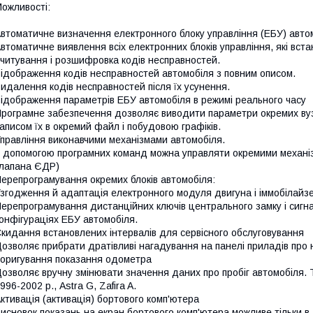
ожливості:
втоматичне визначення електронного блоку управління (ЕБУ) авто
втоматичне виявлення всіх електронних блоків управління, які встан
читування і розшифровка кодів несправностей.
ідображення кодів несправностей автомобіля з повним описом.
идалення кодів несправностей після їх усунення.
ідображення параметрів ЕБУ автомобіля в режимі реального часу
рограмне забезпечення дозволяє виводити параметри окремих вузлі
аписом їх в окремий файл і побудовою графіків.
правління виконавчими механізмами автомобіля.
 допомогою програмних команд можна управляти окремими механіз
лапана ЄДР)
ерепрограмування окремих блоків автомобіля:
згодження й адаптація електронного модуля двигуна і іммобілайзер
ерепрограмування дистанційних ключів центрального замку і сигнал
онфігураціях ЕБУ автомобіля.
кидання встановлених інтервалів для сервісного обслуговування
озволяє прибрати дратівливі нагадування на панелі приладів про 
оригування показання одометра
озволяє вручну змінювати значення даних про пробіг автомобіля. 
996-2002 р., Astra G, Zafira A.
ктивація (активація) бортового комп'ютера
исновок показань на екран бортового комп'ютера можливе тільки в 