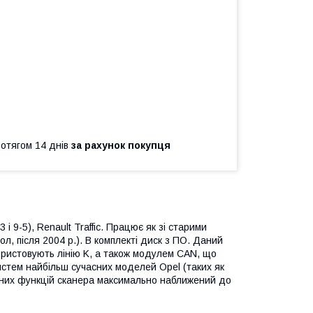
ротягом 14 днів
за рахунок покупця
 і 9-5), Renault Traffic. Працює як зі старими
ол, після 2004 р.). В комплекті диск з ПО. Даний
ристовують лінію K, а також модулем CAN, що
истем найбільш сучасних моделей Opel (таких як
ичних функцій сканера максимально наближений до