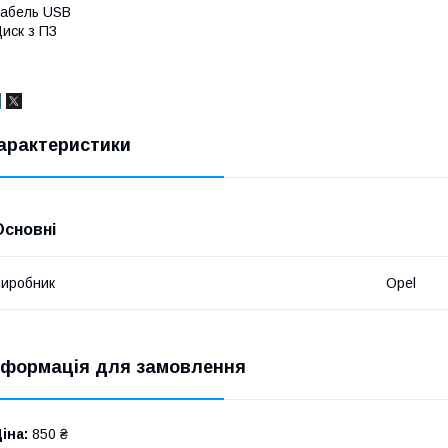
абель USB
иск з ПЗ
арактеристики
Основні
иробник
Opel
нформація для замовлення
іна:
850 ₴