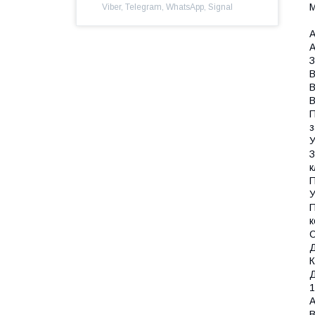
М
Viber, Telegram, WhatsApp, Signal
А
А
З
В
В
В
П
з
У
З
к
П
У
П
к
С
Д
К
Д
1
А
В