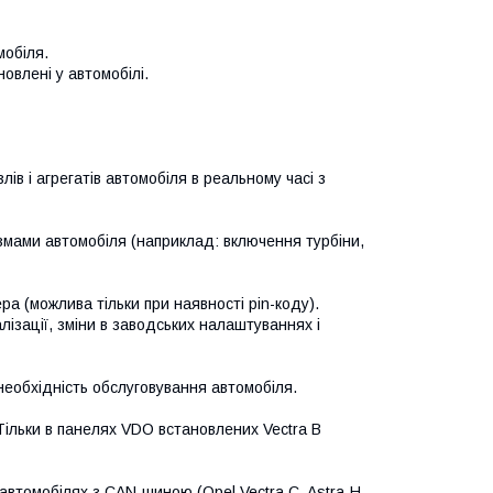
мобіля.
овлені у автомобілі.
в і агрегатів автомобіля в реальному часі з
мами автомобіля (наприклад: включення турбіни,
а (можлива тільки при наявності pin-коду).
ізації, зміни в заводських налаштуваннях і
необхідність обслуговування автомобіля.
Тільки в панелях VDO встановлених Vectra B
автомобілях з CAN-шиною (Opel Vectra C, Astra-H,