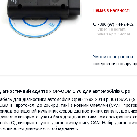
Немає в наявності
+380 (97) 444-24-02
Viber, Telegram,
WhatsApp, Signal
повернення товару п
Діагностичний адаптер OP-COM 1.78 для автомобілів Opel
абель для діагностики автомобілів Opel (1992-2014 р. в.) і SAAB (9-3
OBD II - протокол, до 2004р.), так і з новими Опелями (CAN - проток
рилад оснащений мультиплексором діагностичних каналів, що вико
озволяє використовувати його для діагностики всіх електронних с
ectra C), використовують діагностичну шину CAN. Набір діагност
ожливостей дилерського обладнання.