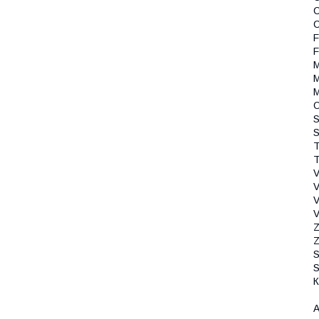
C
C
F
F
M
M
M
O
S
S
T
T
V
V
V
V
Z
Z
S
S
К
А