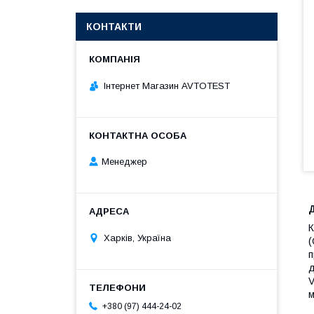
КОНТАКТИ
Інтернет Магазин AVTOTEST
Менеджер
К
Харків, Україна
(
п
д
V
м
+380 (97) 444-24-02