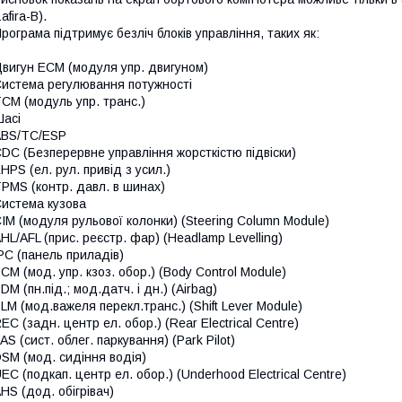
afira-B).
рограма підтримує безліч блоків управління, таких як:
вигун ECM (модуля упр. двигуном)
истема регулювання потужності
CM (модуль упр. транс.)
асі
ABS/TC/ESP
DC (Безперервне управління жорсткістю підвіски)
HPS (ел. рул. привід з усил.)
PMS (контр. давл. в шинах)
истема кузова
IM (модуля рульової колонки) (Steering Column Module)
HL/AFL (прис. реєстр. фар) (Headlamp Levelling)
PC (панель приладів)
CM (мод. упр. кзоз. обор.) (Body Control Module)
DM (пн.під.; мод.датч. і дн.) (Airbag)
LM (мод.важеля перекл.транс.) (Shift Lever Module)
EC (задн. центр ел. обор.) (Rear Electrical Centre)
AS (сист. облег. паркування) (Park Pilot)
SM (мод. сидіння водія)
EC (подкап. центр ел. обор.) (Underhood Electrical Centre)
HS (дод. обігрівач)