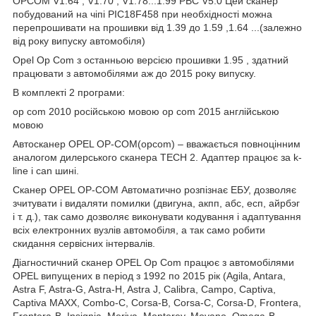
OPCOM V1.64 , V1.70 , V1.78...1.99 PBC V5.0 Цей сканер
побудований на чіпі PIC18F458 при необхідності можна
перепрошивати на прошивки від 1.39 до 1.59 ,1.64 ...(залежно
від року випуску автомобіля)
Opel Op Com з останньою версією прошивки 1.95 , здатний
працювати з автомобілями аж до 2015 року випуску.
В комплекті 2 програми:
op com 2010 російською мовою op com 2015 англійською
мовою
Автосканер OPEL OP-COM(opcom) – вважається повноцінним
аналогом дилерського сканера TECH 2. Адаптер працює за k-
line і can шині.
Сканер OPEL OP-COM Автоматично розпізнає ЕБУ, дозволяє
зчитувати і видаляти помилки (двигуна, акпп, абс, есп, айрбэг
і т. д.), так само дозволяє виконувати кодування і адаптування
всіх електронних вузлів автомобіля, а так само робити
скидання сервісних інтервалів.
Діагностичний сканер OPEL Op Com працює з автомобілями
OPEL випущених в період з 1992 по 2015 рік (Agila, Antara,
Astra F, Astra-G, Astra-H, Astra J, Calibra, Campo, Captiva,
Captiva MAXX, Combo-C, Corsa-B, Corsa-C, Corsa-D, Frontera,
Frontera-B, Insignia, Meriva, Monterey, Movano, Omega-B,