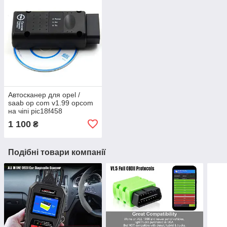
Автосканер для opel /
saab op com v1.99 opcom
на чіпі pic18f458
1 100
₴
Подібні товари компанії