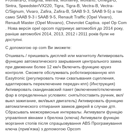
Sintra, Speedster/VX220, Tigra, Tigra-B, Vectra-B, Vectra-
C/Signum, Vivaro, Zafira, Zafira-B, SAAB 9-3, SAAB 9-5) а так
само SAAB 9-3 і SAAB 9-5, Renault Traffic (Opel Vivaro),
Renault Master (Opel Movano), Chevrolet Captiva. opel Op Com
. Нова версія opel opcom підтримує автомобілі до 2014 року,
раніше автомобілі 2014, 2013, 2012 і 2011 років були не
доступні.
C допомогою op com Ви зможете:
Отшивать / пришивать дисплей или магнитолу Активировать
функцию автоматического закрывания центрального замка
при движении более 12 км/ч Включить функцию круиз
контроля. Сможете обслуживать роботизированную кпп
Easytronic (регулировать точки схватывания сцепления,
адаптировать переключение передач кпп) (Инструкция)
Активировать скандинавский пакет (включение/отключение
фар в определенных условиях: снять/поставить ручник, вкл/
выкл зажигание, вкл/выкл двигатель) Активировать функцию
автоматического отпирания замков дверей в случае дтп.
Сбрасывать межсервисные интервалы. Активувати функцію
управління вікнами з брелока (ключа) Активувати функцію
моргання стопів після спрацьовування ABS Програмування
ключа (прив'язка) з допомогою Opcom