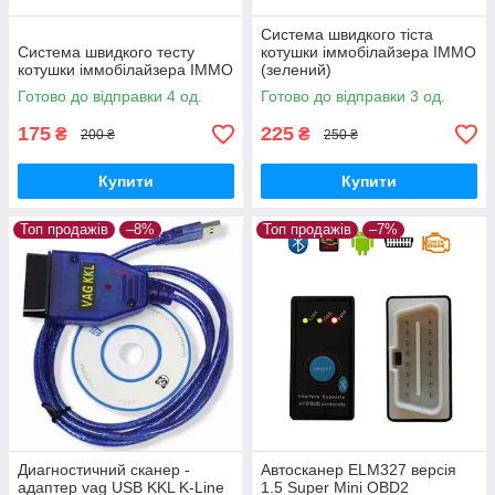
Система швидкого тіста
Система швидкого тесту
котушки іммобілайзера IMMO
котушки іммобілайзера IMMO
(зелений)
Готово до відправки 4 од.
Готово до відправки 3 од.
175
225
₴
₴
200 ₴
250 ₴
Купити
Купити
Топ продажів
–8%
Топ продажів
–7%
Диагностичний сканер -
Автосканер ELM327 версія
адаптер vag USB KKL K-Line
1.5 Super Mini OBD2