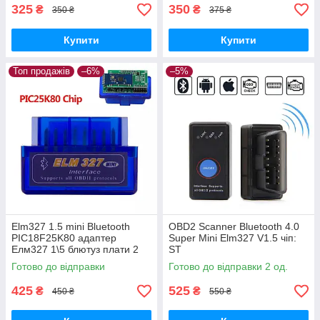
325
350
₴
₴
350 ₴
375 ₴
Купити
Купити
Топ продажів
–6%
–5%
Elm327 1.5 mini Bluetooth
OBD2 Scanner Bluetooth 4.0
PIC18F25K80 адаптер
Super Mini Elm327 V1.5 чіп:
Елм327 1\5 блютуз плати 2
ST
Готово до відправки
Готово до відправки 2 од.
425
525
₴
₴
450 ₴
550 ₴