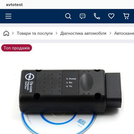
avtotest
Товари та послуги
Діагностика автомобіля
Автоскане
Топ продажів