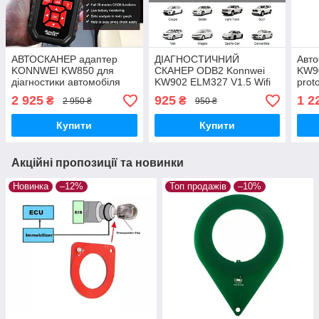
АВТОСКАНЕР адаптер
ДІАГНОСТИЧНИЙ
Авто
KONNWEI KW850 для
СКАНЕР ODB2 Konnwei
KW90
діагностики автомобіля
KW902 ELM327 V1.5 Wifi
prot
(кидка, коробок прим'ять)
IOS/Android PIC18f25k80
Andr
2 925
925
1 2
₴
₴
2 950 ₴
950 ₴
FULL Chip
Купити
Купити
Акційні пропозиції та новинки
Новинка
–12%
Топ продажів
–10%