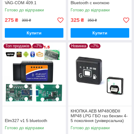
VAG-COM 409.1
Bluetooth c кнопкою
вимикання, чіп PIC18F25K80
Готово до відправки
Готово до відправки
275
325
₴
₴
300 ₴
350 ₴
Купити
Купити
Топ продажів
–7%
Новинка
–7%
КНОПКА AEB MP48OBDII
MP48 LPG ГБО газ бензин 4-
Elm327 v1 5 bluetooth
5 покоління (універсальна)
Готово до відправки
Готово до відправки