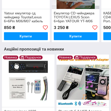
Yatour емулятор сд
Емулятор CD чийнджера
КАБ
чийнджер Toyota/Lexus
TOYOTA LEXUS Scion
CD40
6+6Pin M06/M07 кабель
6+6pin YATOUR YT-M06
Port
перехідник (нового зразка
TOY2Y USB SD AUX
850
3 250
500
₴
₴
20 pin)
Купити
Купити
Акційні пропозиції та новинки
Новинка
Подарунок
Новинка
Подарунок