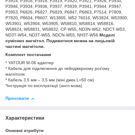
P3914, P3916, P3918, P3919, P3920, P3921, P3926, P3930,
P3946, P3934, P3936, P3937, P3939, P3941, P3944, P3947,
P3953, P6826, P6827, P6829, P6847, P6863, P7514, P7809,
P7820, P8604, P8607, W13805, W52 76016, W53824, W53900,
W53901, W53904, W53905, W58810, W58814, W58816,
W58824, W58831, W58832, CP-W55, ND3N-W52, NDCT-W53,
ND3T-W54, ND3T-W55, NDCN-W55, NH3T-W56
Моделі
сумісних магнітол. Подивитися можна на лицьовій
частині магнітоли.
Комплект постачання
* YATOUR M-06 адаптер
* Кабель для підключення до чейнджерному роз'єму
магнітоли
* Кабель 3,5 мм – 3,5 мм (міні джек L=50 см)
*Інструкція по експлуатації (англ.мова)
Приховати
Характеристики
Основні атрибути