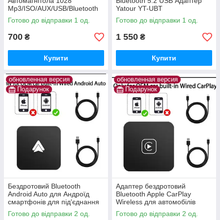
Автомагнітола 1028
Bluetooth 5.2 USB Адаптер
Mp3/ISO/AUX/USB/Bluetooth
Yatour YT-UBT
Готово до відправки 1 од.
Готово до відправки 1 од.
700
1 550
₴
₴
Купити
Купити
обновленная версия
обновленная версия
Подарунок
Подарунок
Бездротовий Bluetooth
Адаптер бездротовий
Android Auto для Андроїд
Bluetooth Apple CarPlay
смартфонів для під'єднання
Wireless для автомобілів
до автомагнітол USB Wireless
Готово до відправки 2 од.
Готово до відправки 2 од.
Adapter