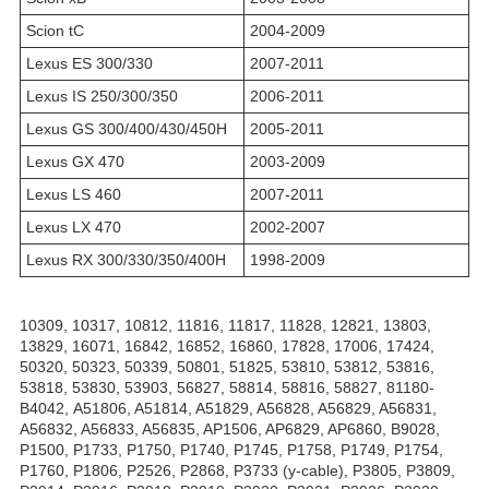
Scion tC
2004-2009
Lexus ES 300/330
2007-2011
Lexus IS 250/300/350
2006-2011
Lexus GS 300/400/430/450H
2005-2011
Lexus GX 470
2003-2009
Lexus LS 460
2007-2011
Lexus LX 470
2002-2007
Lexus RX 300/330/350/400H
1998-2009
10309, 10317, 10812, 11816, 11817, 11828, 12821, 13803,
13829, 16071, 16842, 16852, 16860, 17828, 17006, 17424,
50320, 50323, 50339, 50801, 51825, 53810, 53812, 53816,
53818, 53830, 53903, 56827, 58814, 58816, 58827, 81180-
В4042, A51806, A51814, A51829, A56828, A56829, A56831,
A56832, A56833, A56835, AP1506, AP6829, AP6860, B9028,
P1500, P1733, P1750, P1740, P1745, P1758, P1749, P1754,
P1760, P1806, P2526, P2868, P3733 (y-cable), P3805, P3809,