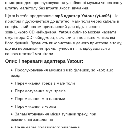
пристрою для прослуховування улюбленої музики через вашу
штатну магнітолу без втрати якості звучання.
Що ж із себе представляє
mp3 адаптер Yatour (yt-m06)
. Це
пристрій підключається до штатної магнітоли через кабель в
спеціальний роз'єм призначений для підключення
зовнішнього CD чейнджера.
Yatour
сміливо можна назвати
емулятора CD чейнджера, оскільки він повністю копіює всі
його функції. Зручність використання даного пристрою в тому,
що всі перемикання треків, гучності і т. п. відбувається з
вашою штатної магнітоли.
Опис і переваги адаптера Yatour:
Прослуховування музики з usb флешок, sd карт, aux
вихід
Перемикання треків з магнітоли
Перемотування муз. треків
Перемикання між папками
Перемикання з керма
Запам'ятовування місця зупинки треку, при
виключенні запалення
Не вимагає додаткового живлення