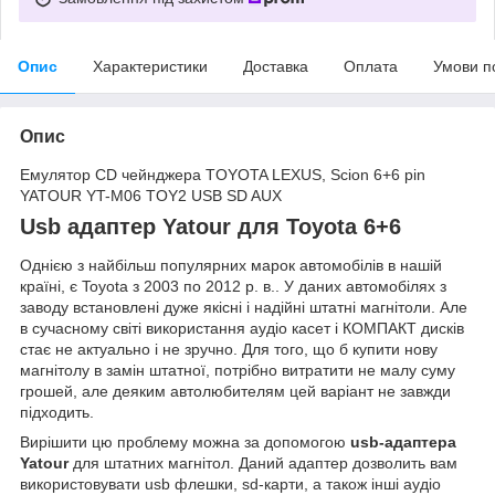
Опис
Характеристики
Доставка
Оплата
Умови п
Опис
Емулятор CD чейнджера TOYOTA LEXUS, Scion 6+6 pin
YATOUR YT-M06 TOY2 USB SD AUX
Usb адаптер Yatour для Toyota 6+6
Однією з найбільш популярних марок автомобілів в нашій
країні, є Toyota з 2003 по 2012 р. в.. У даних автомобілях з
заводу встановлені дуже якісні і надійні штатні магнітоли. Але
в сучасному світі використання аудіо касет і КОМПАКТ дисків
стає не актуально і не зручно. Для того, що б купити нову
магнітолу в замін штатної, потрібно витратити не малу суму
грошей, але деяким автолюбителям цей варіант не завжди
підходить.
Вирішити цю проблему можна за допомогою
usb-адаптера
Yatour
для штатних магнітол. Даний адаптер дозволить вам
використовувати usb флешки, sd-карти, а також інші аудіо