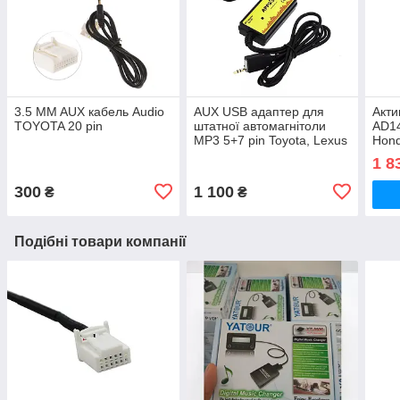
3.5 MM AUX кабель Audio
AUX USB адаптер для
Акти
TOYOTA 20 pin
штатної автомагнітоли
AD14
MP3 5+7 pin Toyota, Lexus
Hond
эмулатор СД-чейнджера
Suzu
1 8
Тойота Лексус
300
1 100
₴
₴
Подібні товари компанії