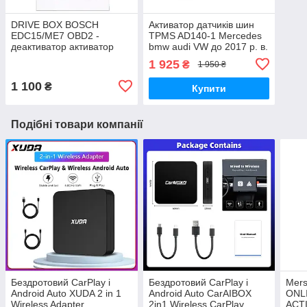
DRIVE BOX BOSCH
Активатор датчиків шин
EDC15/ME7 OBD2 -
TPMS AD140-1 Mercedes
деактиватор активатор
bmw audi VW до 2017 р. в.
іммобілайзера
1 925
₴
1 950 ₴
1 100
₴
Купити
Подібні товари компанії
Бездротовий CarPlay і
Бездротовий CarPlay і
Mer
Android Auto XUDA 2 in 1
Android Auto CarAIBOX
ONL
Wireless Adapter
2in1 Wireless CarPlay
ACT