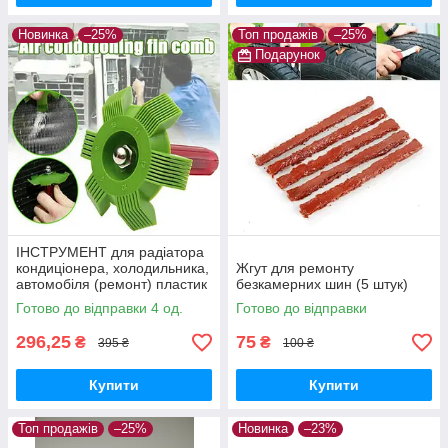
Новинка
–25%
Топ продажів
–25%
Подарунок
ІНСТРУМЕНТ для радіатора
кондиціонера, холодильника,
Жгут для ремонту
автомобіля (ремонт) пластик
безкамерних шин (5 штук)
Готово до відправки 4 од.
Готово до відправки
296,25
75
₴
₴
395 ₴
100 ₴
Купити
Купити
Топ продажів
–25%
Новинка
–23%