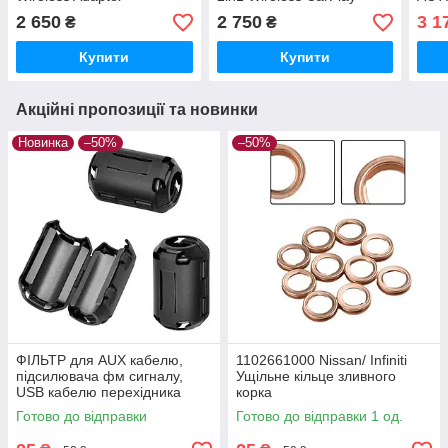
Dongle Wireless
W20
2 650
2 750
3 1
₴
₴
TV 
Купити
Купити
Акційні пропозиції та новинки
Новинка
–50%
–50%
ФІЛЬТР для AUX кабелю,
1102661000 Nissan/ Infiniti
підсилювача фм сигналу,
Ущільне кільце зливного
USB кабелю перехідника
корка
Готово до відправки
Готово до відправки 1 од.