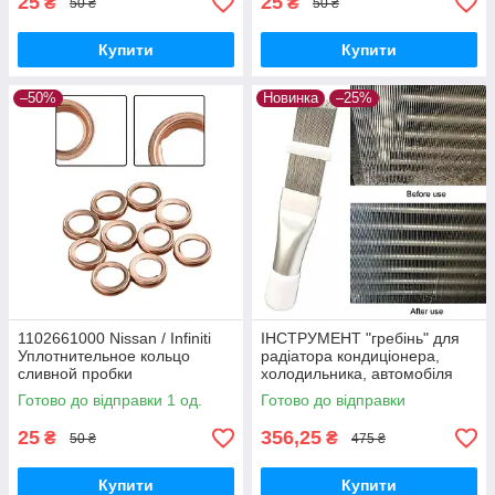
25
25
₴
₴
50 ₴
50 ₴
Купити
Купити
–50%
Новинка
–25%
1102661000 Nissan / Infiniti
ІНСТРУМЕНТ "гребінь" для
Уплотнительное кольцо
радіатора кондиціонера,
сливной пробки
холодильника, автомобіля
(очищення, ремонт)
Готово до відправки 1 од.
Готово до відправки
25
356,25
₴
₴
50 ₴
475 ₴
Купити
Купити