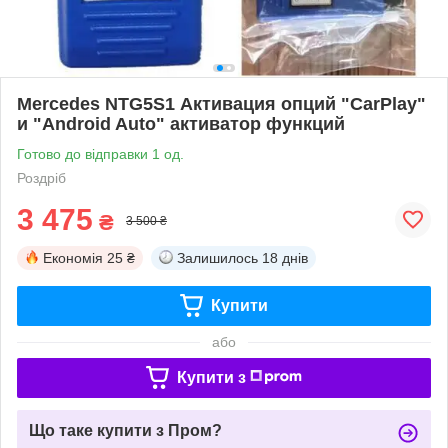
Mercedes NTG5S1 Активация опций "CarPlay"
и "Android Auto" активатор функций
Готово до відправки 1 од.
Роздріб
3 475
₴
3 500 ₴
Економія
25 ₴
Залишилось
18 днів
Купити
або
Купити з
Що таке купити з Пром?