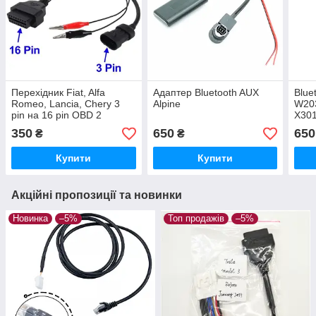
Перехідник Fiat, Alfa
Адаптер Bluetooth AUX
Blue
Romeo, Lancia, Chery 3
Alpine
W203
pin на 16 pin OBD 2
X30
350
650
650
₴
₴
Купити
Купити
Акційні пропозиції та новинки
Новинка
–5%
Топ продажів
–5%