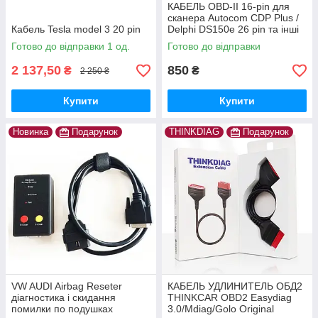
КАБЕЛЬ OBD-II 16-pin для
сканера Autocom CDP Plus /
Кабель Tesla model 3 20 pin
Delphi DS150e 26 pin та інші
Готово до відправки 1 од.
Готово до відправки
2 137,50
850
₴
₴
2 250 ₴
Купити
Купити
Новинка
Подарунок
THINKDIAG
Подарунок
VW AUDI Airbag Reseter
КАБЕЛЬ УДЛИНИТЕЛЬ ОБД2
діагностика і скидання
THINKCAR OBD2 Easydiag
помилки по подушках
3.0/Mdiag/Golo Original