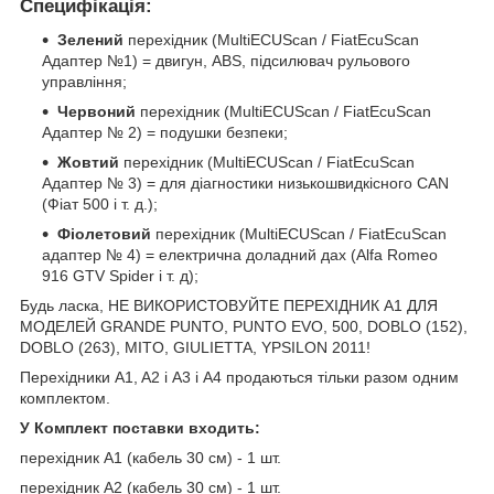
Специфікація:
Зелений
перехідник (MultiECUScan / FiatEcuScan
Адаптер №1) = двигун, ABS, підсилювач рульового
управління;
Червоний
перехідник (MultiECUScan / FiatEcuScan
Адаптер № 2) = подушки безпеки;
Жовтий
перехідник (MultiECUScan / FiatEcuScan
Адаптер № 3) = для діагностики низькошвидкісного CAN
(Фіат 500 і т. д.);
Фіолетовий
перехідник (MultiECUScan / FiatEcuScan
адаптер № 4) = електрична доладний дах (Аlfa Romeo
916 GTV Spider і т. д);
Будь ласка, НЕ ВИКОРИСТОВУЙТЕ ПЕРЕХІДНИК A1 ДЛЯ
МОДЕЛЕЙ GRANDE PUNTO, PUNTO EVO, 500, DOBLO (152),
DOBLO (263), MITO, GIULIETTA, YPSILON 2011!
Перехідники A1, A2 і A3 і А4 продаються тільки разом одним
комплектом.
У Комплект поставки входить:
перехідник A1 (кабель 30 см) - 1 шт.
перехідник A2 (кабель 30 см) - 1 шт.