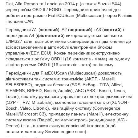
Fiat, Alfa Romeo та Lancia до 2014 р (а також Suzuki SX4)
через роз'єм OBD II / EOBD. Перехідники призначені для
роботи з програмою FiatECUScan (Multiecuscan) через K-лінію
і по шині CAN.
Перехідники A1 (
зелений
), A2 (
червоний
) і A3 (
жовтий
) і
перехідник A4 (
фіолетовий
) використовуються спільно з
ЕЛМ327 та ін. діагностичними сканерами для підключення до
всіх встановленим в автомобілі електронним блоком
управління (ЕБУ, ECU). Кожен перехідник конструктивно
складається з роз'єму OBD II (16 контактів - мама) на одному
кінці та роз'єми OBD II (16 контактів - тато) на іншому.
Перехідники для FiatECUScan (Multiecuscan) дозволяють
діагностувати такі системи: трансмісію (АКПП - Marelli
SELESPEED), подушки безпеки (SRS, AirBag - TRW, Allied,
SIEMENS, BREED, Bosch, Autoliv), АБС (ABS - Bosch, Teves,
Lucas), систему рульового управління з електропідсилювачем
(ЭУР - TRW, Mitsubishi), ксенонове головний світло (XENON -
Bosch, Valeo, Litronic), навігаційну систему (Convergence
Marelli/Microsoft C3), приладову панель (Marelli), електронну
систему кузова (Delphi), клімат-контроль (кондиціонер, A/C -
Denso) і т. д., а також скинути сервісний інтервал (щоб
погасити лампочку Service engine soon).