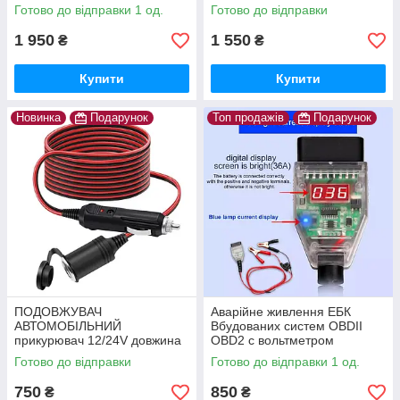
безпеки
THINKDIAG
Готово до відправки 1 од.
Готово до відправки
1 950
1 550
₴
₴
Купити
Купити
Новинка
Подарунок
Топ продажів
Подарунок
ПОДОВЖУВАЧ
Аварійне живлення ЕБК
АВТОМОБІЛЬНИЙ
Вбудованих систем OBDII
прикурювач 12/24V довжина
OBD2 c вольтметром
3 метра
Готово до відправки
Готово до відправки 1 од.
750
850
₴
₴