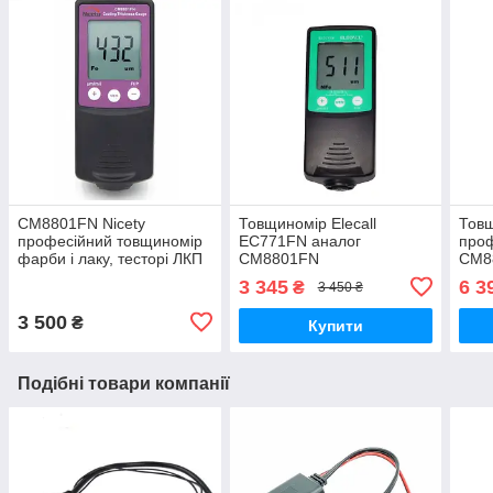
СМ8801FN Nicety
Товщиномір Elecall
Товщ
професійний товщиномір
EC771FN аналог
проф
фарби і лаку, тесторі ЛКП
СМ8801FN
CM8
для перевірки авто
3 345
6 3
₴
3 450 ₴
3 500
₴
Купити
Подібні товари компанії