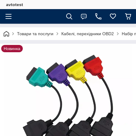
avtotest
Товари та послуги
Кабелі, перехідники OBD2
Набір п
Новинка